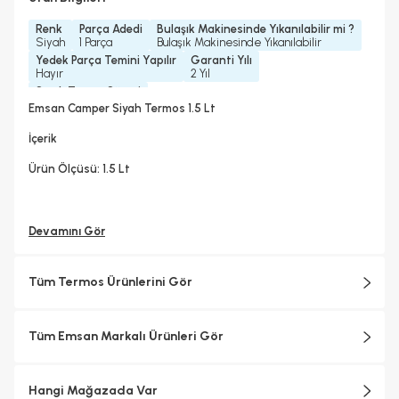
Renk
Parça Adedi
Bulaşık Makinesinde Yıkanılabilir mi ?
Siyah
1 Parça
Bulaşık Makinesinde Yıkanılabilir
Yedek Parça Temini Yapılır
Garanti Yılı
Hayır
2 Yıl
Sıcak Tutma Süresi
12 Saat
Emsan Camper Siyah Termos 1.5 Lt
İçerik
Ürün Ölçüsü: 1.5 Lt
Devamını Gör
Tüm Termos Ürünlerini Gör
Tüm Emsan Markalı Ürünleri Gör
Hangi Mağazada Var