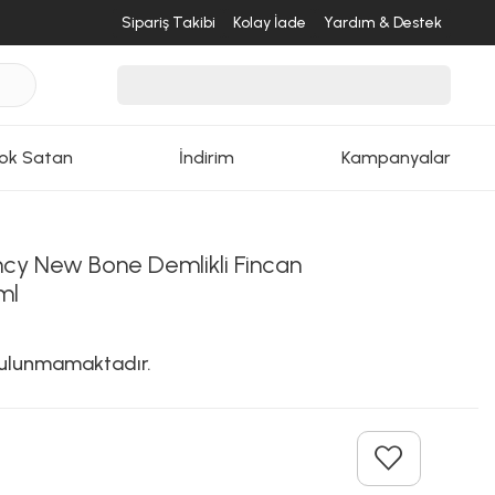
Sipariş Takibi
Kolay İade
Yardım & Destek
ok Satan
İndirim
Kampanyalar
ncy New Bone Demlikli Fincan
ml
 bulunmamaktadır.