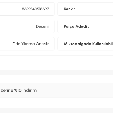
8699343518697
Renk :
Desenli
Parça Adedi :
Elde Yıkama Önerilir
Mikrodalgada Kullanılabili
Üzerine %10 İndirim