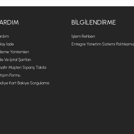
ARDIM
BILGILENDIRME
rdım
İşlem Rehberi
lay İade
Entegre Yönetim Sistemi Politikamı
eme Yöntemleri
de Ve İptal Şartları
safir Müşteri Sipariş Takibi
etişim Formu
diye Kart Bakiye Sorgulama