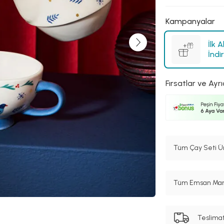
Kampanyalar
İlk 
İndi
Fırsatlar ve Ayrı
Tüm Çay Seti Ür
Tüm Emsan Marka
Teslima