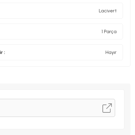
Lacivert
1 Parça
r :
Hayır