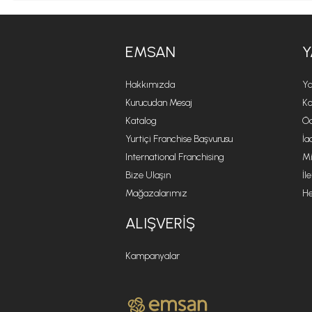
EMSAN
Y
Hakkımızda
Ya
Kurucudan Mesaj
Ko
Katalog
Öd
Yurtiçi Franchise Başvurusu
İa
International Franchising
Mi
Bize Ulaşın
İl
Mağazalarımız
He
ALIŞVERIŞ
Kampanyalar