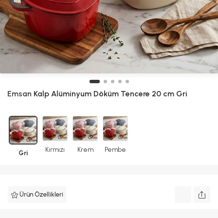
Emsan
Kalp Alüminyum Döküm Tencere 20 cm Gri
Kırmızı
Krem
Pembe
Gri
Ürün Özellikleri