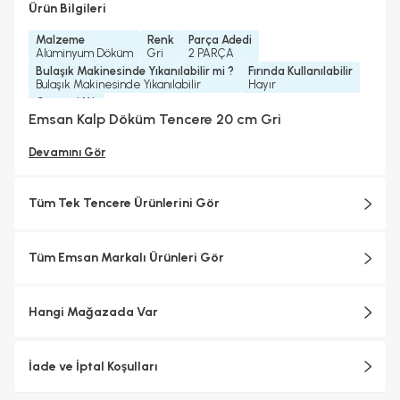
Ürün Bilgileri
Malzeme
Renk
Parça Adedi
Alüminyum Döküm
Gri
2 PARÇA
Bulaşık Makinesinde Yıkanılabilir mi ?
Fırında Kullanılabilir
Bulaşık Makinesinde Yıkanılabilir
Hayır
Garanti Yılı
2 Yıl
Emsan Kalp Döküm Tencere 20 cm Gri
Devamını Gör
Tüm Tek Tencere Ürünlerini Gör
Tüm Emsan Markalı Ürünleri Gör
Hangi Mağazada Var
İade ve İptal Koşulları