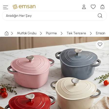
Aradığın Her Şey
Mutfak Grubu
Pişirme
Tek Tencere
Emsan Ka