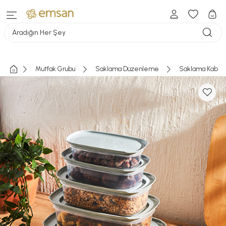
Aradığın Her Şey
Mutfak Grubu
Saklama Düzenleme
Saklama Kabı