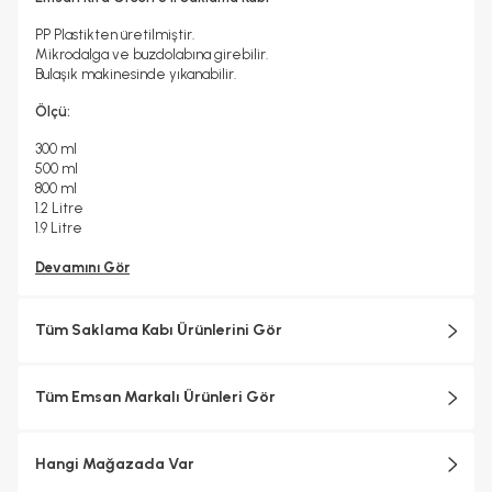
PP Plastikten üretilmiştir.
Mikrodalga ve buzdolabına girebilir.
Bulaşık makinesinde yıkanabilir.
Ölçü:
300 ml
500 ml
800 ml
1.2 Litre
1.9 Litre
Devamını Gör
Tüm Saklama Kabı Ürünlerini Gör
Tüm Emsan Markalı Ürünleri Gör
Hangi Mağazada Var