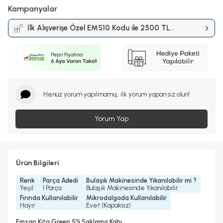
Kampanyalar
İlk Alışverişe Özel EMS10 Kodu ile 2500 TL
ve Üzerine %10 İndirim
Kampanyası
Henüz yorum yapılmamış, ilk yorum yapan siz olun!
Yorum Yap
Ürün Bilgileri
Renk
Parça Adedi
Bulaşık Makinesinde Yıkanılabilir mi ?
Yeşil
1 Parça
Bulaşık Makinesinde Yıkanılabilir
Fırında Kullanılabilir
Mikrodalgada Kullanılabilir
Hayır
Evet (Kapaksız)
Emsan Kita Green 5'li Saklama Kabı