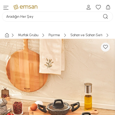
Aradığın Her Şey
Mutfak Grubu
Pişirme
Sahan ve Sahan Seti
E