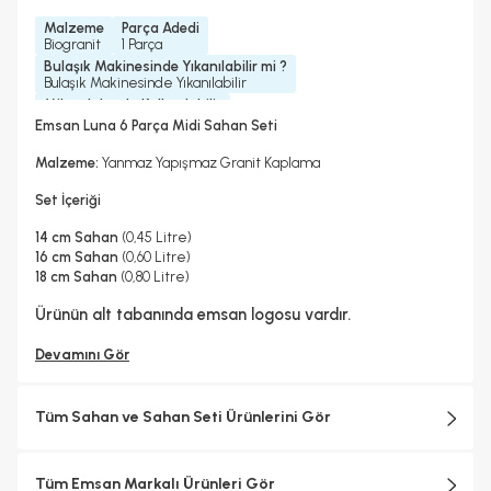
Malzeme
Parça Adedi
Biogranit
1 Parça
Bulaşık Makinesinde Yıkanılabilir mi ?
Bulaşık Makinesinde Yıkanılabilir
Mikrodalgada Kullanılabilir
Hayır
Emsan Luna 6 Parça Midi Sahan Seti
İndüksiyon Ocakta Kullanılabilir
Yedek Parça Temini Yapılır
Hayır
Evet
Malzeme:
Yanmaz Yapışmaz Granit Kaplama
Garanti Yılı
Kulp Bilgisi
2 Yıl
Bakalit Kulp
Set İçeriği
14 cm Sahan
(0,45 Litre)
16 cm Sahan
(0,60 Litre)
18 cm Sahan
(0,80 Litre)
Ürünün alt tabanında emsan logosu vardır.
Devamını Gör
Tüm Sahan ve Sahan Seti Ürünlerini Gör
Tüm Emsan Markalı Ürünleri Gör