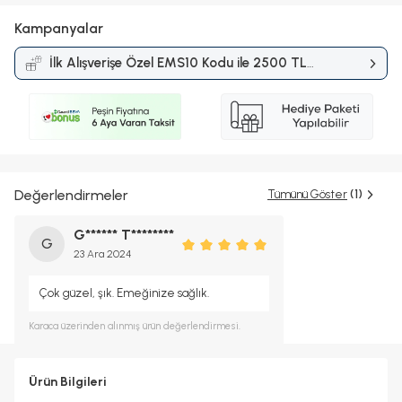
Kampanyalar
İlk Alışverişe Özel EMS10 Kodu ile 2500 TL
ve Üzerine %10 İndirim
Kampanyası
Değerlendirmeler
Tümünü Göster
(1)
G****** T********
G
23 Ara 2024
Çok güzel, şık. Emeğinize sağlık.
Karaca
üzerinden alınmış ürün değerlendirmesi.
Ürün Bilgileri