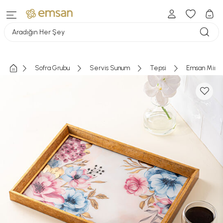
Aradığın Her Şey
Sofra Grubu
Servis Sunum
Tepsi
Emsan Miran