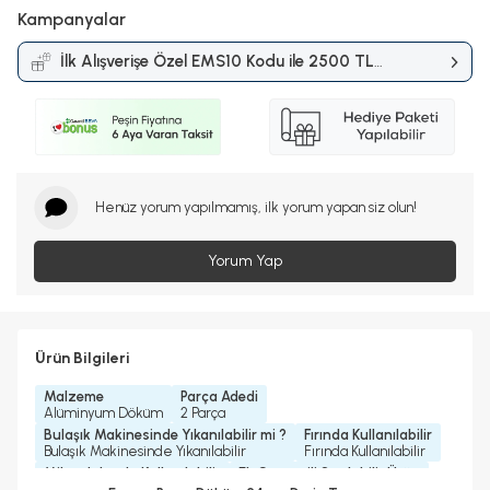
Kampanyalar
İlk Alışverişe Özel EMS10 Kodu ile 2500 TL
ve Üzerine %10 İndirim
Kampanyası
Henüz yorum yapılmamış, ilk yorum yapan siz olun!
Yorum Yap
Ürün Bilgileri
Malzeme
Parça Adedi
Alüminyum Döküm
2 Parça
Bulaşık Makinesinde Yıkanılabilir mi ?
Fırında Kullanılabilir
Bulaşık Makinesinde Yıkanılabilir
Fırında Kullanılabilir
Mikrodalgada Kullanılabilir
Ek Garantili Satılabilir Ürün
Hayır
Hiçbiri