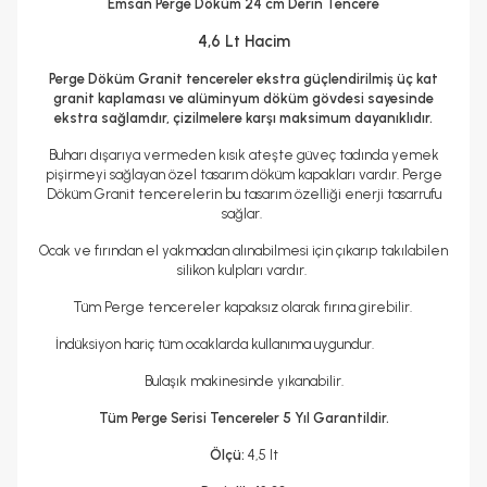
Emsan Perge Döküm 24 cm Derin Tencere
Yedek Parça Temini Yapılır
Garanti Yılı
Tencere Türü
Evet
2 Yıl
Döküm Tencere
4,6 Lt Hacim
Kulp Bilgisi
Döküm Kulp
Perge Döküm Granit tencereler ekstra güçlendirilmiş üç kat
granit kaplaması ve alüminyum döküm gövdesi sayesinde
ekstra sağlamdır, çizilmelere karşı maksimum dayanıklıdır.
Buharı dışarıya vermeden kısık ateşte güveç tadında yemek
pişirmeyi sağlayan özel tasarım döküm kapakları vardır. Perge
Döküm Granit tencerelerin bu tasarım özelliği enerji tasarrufu
sağlar.
Ocak ve fırından el yakmadan alınabilmesi için çıkarıp takılabilen
silikon kulpları vardır.
Tüm Perge tencereler kapaksız olarak fırına girebilir.
İndüksiyon hariç tüm ocaklarda kullanıma uygundur.
Bulaşık makinesinde yıkanabilir.
Tüm Perge Serisi Tencereler 5 Yıl Garantildir.
Ölçü:
4,5 lt