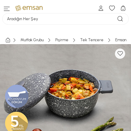
Aradığın Her Şey
Mutfak Grubu
Pişirme
Tek Tencere
Emsan P