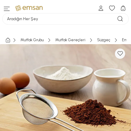
Aradığın Her Şey
Mutfak Grubu
Mutfak Gereçleri
Süzgeç
Emsa