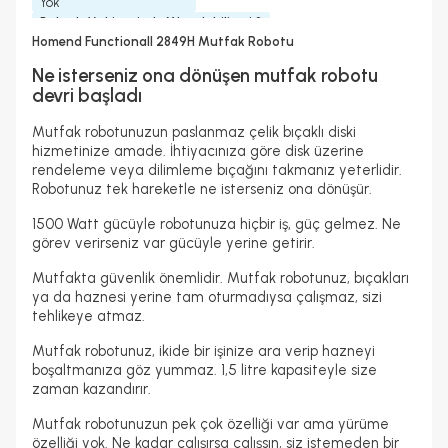
Yok
Bulaşık Makinesinde Yıkanılabilir mi ?
Hazne ve Aparatlar Yıkanabilir
Homend Functionall 2849H Mutfak Robotu
Yedek Parça Temini Yapılır
Garanti Yılı
Güç
Ne isterseniz ona dönüşen mutfak robotu
Evet
2 Yıl
1500 Watt
devri başladı
Ses Yüksekliği
Hazne Kapasitesi
Hazne Malzemesi
≤85 Db
1, 50 Lt
Plastik
Turbo Fonksiyonu
Hız Ayarı
Gövde Malzemesi
Mutfak robotunuzun paslanmaz çelik bıçaklı diski
Var
Kademeli
Plastik
hizmetinize amade. İhtiyacınıza göre disk üzerine
Bıçak Sayısı
Kablo Uzunluğu
Blender Ayağı Malzemesi
rendeleme veya dilimleme bıçağını takmanız yeterlidir.
2 Adet
1, 1 M
Paslanmaz Çelik
Robotunuz tek hareketle ne isterseniz ona dönüşür.
Model Özellik
Bıçak Malzemesi
El Blenderı + Çırpıcı Özellikli
Paslanmaz Çelik
1500 Watt gücüyle robotunuza hiçbir iş, güç gelmez. Ne
görev verirseniz var gücüyle yerine getirir.
Mutfakta güvenlik önemlidir. Mutfak robotunuz, bıçakları
ya da haznesi yerine tam oturmadıysa çalışmaz, sizi
tehlikeye atmaz.
Mutfak robotunuz, ikide bir işinize ara verip hazneyi
boşaltmanıza göz yummaz. 1,5 litre kapasiteyle size
zaman kazandırır.
Mutfak robotunuzun pek çok özelliği var ama yürüme
özelliği yok. Ne kadar çalışırsa çalışsın, siz istemeden bir