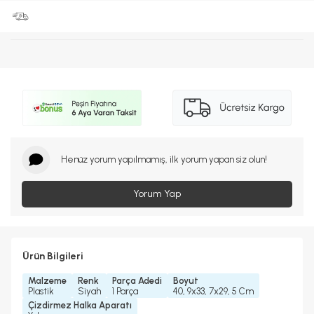
Henüz yorum yapılmamış, ilk yorum yapan siz olun!
Yorum Yap
Ürün Bilgileri
Malzeme
Renk
Parça Adedi
Boyut
Plastik
Siyah
1 Parça
40, 9x33, 7x29, 5 Cm
Çizdirmez Halka Aparatı