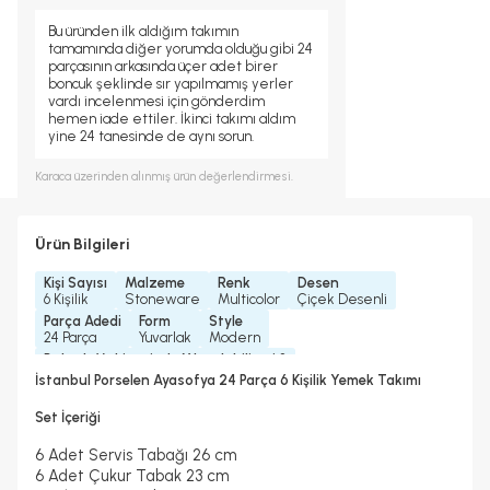
Bu üründen ilk aldığım takımın
tamamında diğer yorumda olduğu gibi 24
parçasının arkasında üçer adet birer
boncuk şeklinde sır yapılmamış yerler
vardı incelenmesi için gönderdim
hemen iade ettiler. İkinci takımı aldım
yine 24 tanesinde de aynı sorun.
Karaca
üzerinden alınmış ürün değerlendirmesi.
Ürün Bilgileri
Kişi Sayısı
Malzeme
Renk
Desen
6 Kişilik
Stoneware
Multicolor
Çiçek Desenli
Parça Adedi
Form
Style
24 Parça
Yuvarlak
Modern
Bulaşık Makinesinde Yıkanılabilir mi ?
Bulaşık Makinesinde Yıkanılabilir
İstanbul Porselen Ayasofya 24 Parça 6 Kişilik Yemek Takımı
Mikrodalgada Kullanılabilir
Yedek Parça Temini Yapılır
Evet
2 Yıl
Set İçeriği
6 Adet Servis Tabağı 26 cm
6 Adet Çukur Tabak 23 cm