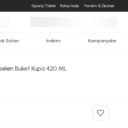
Sipariş Takibi
Kolay İade
Yardım & Destek
ok Satan
İndirim
Kampanyalar
selen
Buket Kupa 420 ML