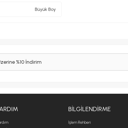
Büyük Boy
Üzerine %10 İndirim
ARDIM
BILGILENDIRME
rdım
İşlem Rehberi