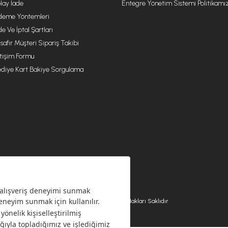
lay İade
Entegre Yönetim Sistemi Politikamı
eme Yöntemleri
de Ve İptal Şartları
safir Müşteri Sipariş Takibi
etişim Formu
diye Kart Bakiye Sorgulama
© 2026 EMSAN A.Ş. Tüm Hakları Saklıdır