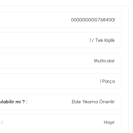
000001000157684001
1 / Tek Kişilik
Multicolor
1 Parça
abilir mi ? :
Elde Yıkama Önerilir
 :
Hayır