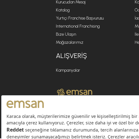
Kurucudan Mesaj
Ko
Katalog
Öd
Yurtiçi Franchise Başvurusu
İa
International Franchising
Mi
Bize Ulaşın
İl
Mağazalarımız
He
ALIŞVERIŞ
Kampanyalar