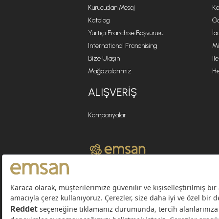
Kurucudan Mesaj
Ko
Katalog
Öd
Yurtiçi Franchise Başvurusu
İa
International Franchising
Mi
Bize Ulaşın
İl
Mağazalarımız
He
ALIŞVERIŞ
Kampanyalar