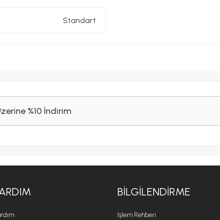
Standart
Üzerine %10 İndirim
ARDIM
BILGILENDIRME
rdım
İşlem Rehberi