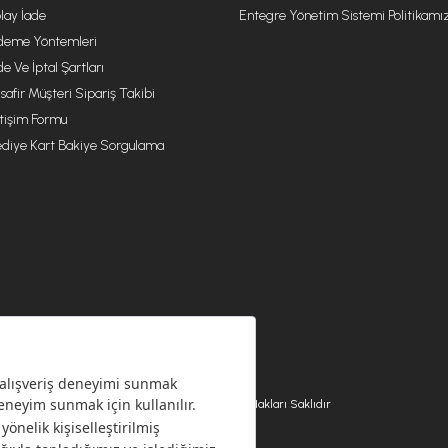
lay İade
Entegre Yönetim Sistemi Politikamı
eme Yöntemleri
de Ve İptal Şartları
safir Müşteri Sipariş Takibi
etişim Formu
diye Kart Bakiye Sorgulama
© 2026 EMSAN A.Ş. Tüm Hakları Saklıdır