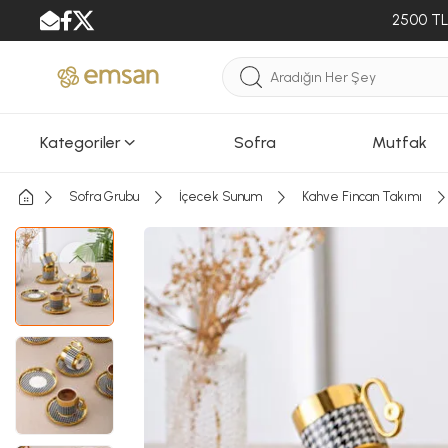
2500 TL 
Kategoriler
Sofra
Mutfak
Sofra Grubu
İçecek Sunum
Kahve Fincan Takımı