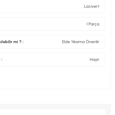
Lacivert
1 Parça
abilir mi ? :
Elde Yıkama Önerilir
 :
Hayır