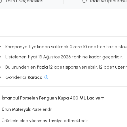
Taksit Seçenekleri
İade ve İptal Koşul
Kampanya fiyatından satılmak üzere 10 adetten fazla stok
Listelenen fiyat 13 Ağustos 2026 tarihine kadar geçerlidir.
Bu üründen en fazla 12 adet sipariş verilebilir. 12 adet üzeri
Gönderici:
Karaca
İstanbul Porselen Penguen Kupa 400 ML Lacivert
Ürün Materyali:
Porselendir
Ürünlerin elde yıkanması tavsiye edilmektedir.