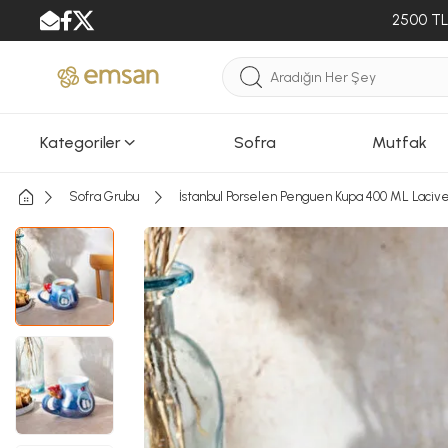
2500 TL 
Kategoriler
Sofra
Mutfak
Sofra Grubu
İstanbul Porselen Penguen Kupa 400 ML Lacive