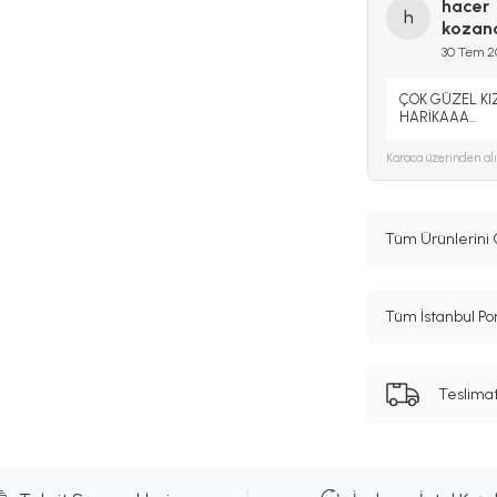
hacer
h
kozan
30 Tem 
ÇOK GÜZEL KI
HARİKAAA...
Karaca
üzerinden al
Tüm Ürünlerini 
Tüm İstanbul Por
Teslima