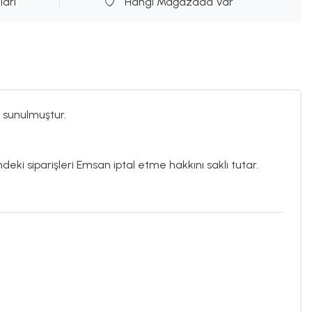
ları
Hangi Mağazada Var
 sunulmuştur.
ndeki siparişleri Emsan iptal etme hakkını saklı tutar.