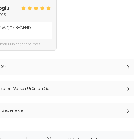
oglu
2025
ZIM ÇOK BEĞENDİ
ınmış ürün değerlendirmesi.
Gör
selen Markalı Ürünleri Gör
t Seçenekleri