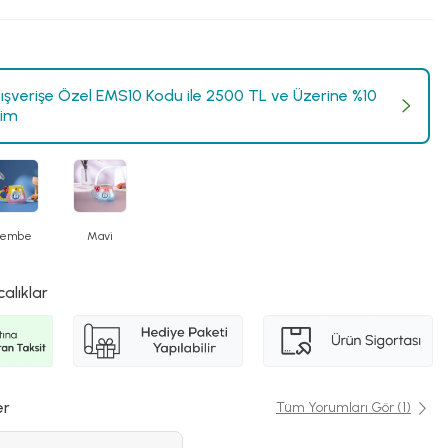
Alışverişe Özel EMS10 Kodu ile 2500 TL ve Üzerine %10
rim
Pembe
Mavi
calıklar
er
Tüm Yorumları Gör (1)