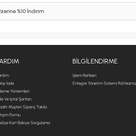
Üzerine %10 İndirim
ARDIM
BILGILENDIRME
rdım
İşlem Rehberi
lay İade
Entegre Yönetim Sistemi Politikamı
eme Yöntemleri
de Ve İptal Şartları
safir Müşteri Sipariş Takibi
etişim Formu
diye Kart Bakiye Sorgulama