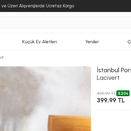
ve Üzeri Alışverişlerde Ücretsiz Kargo
Küçük Ev Aletleri
Yeniler
Ç
rt
İstanbul Por
Lacivert
499,99 TL
%20
399,99 TL