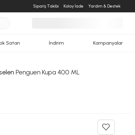
Sipariş Takibi
Kolay İade
Yardım & Destek
ok Satan
İndirim
Kampanyalar
selen
Penguen Kupa 400 ML