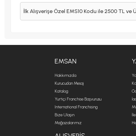
İlk Alışverişe Özel EMS10 Kodu ile 2500 TL ve 
EMSAN
Y
Hakkımızda
Ya
Kurucudan Mesaj
Ko
Katalog
Öd
Yurtiçi Franchise Başvurusu
İa
International Franchising
Mi
Bize Ulaşın
İl
Mağazalarımız
He
ALIŞVERIŞ