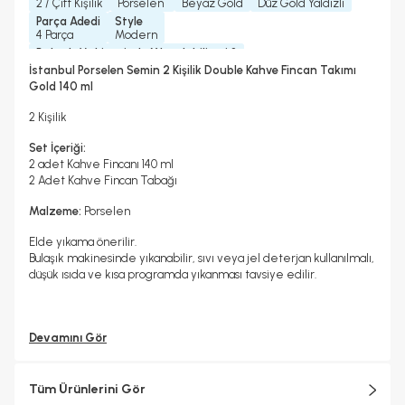
2 / Çift Kişilik
Porselen
Beyaz Gold
Düz Gold Yaldızlı
Parça Adedi
Style
4 Parça
Modern
Bulaşık Makinesinde Yıkanılabilir mi ?
Elde Yıkama Önerilir
İstanbul Porselen Semin 2 Kişilik Double Kahve Fincan Takımı
Mikrodalgada Kullanılabilir
Yedek Parça Temini Yapılır
Gold 140 ml
Hayır
Hayır
Bardak/ Fincan Kapasitesi
2 Kişilik
Duble Boy
Set İçeriği:
2 adet Kahve Fincanı 140 ml
2 Adet Kahve Fincan Tabağı
Malzeme:
Porselen
Elde yıkama önerilir.
Bulaşık makinesinde yıkanabilir, sıvı veya jel deterjan kullanılmalı,
düşük ısıda ve kısa programda yıkanması tavsiye edilir.
Devamını Gör
Tüm Ürünlerini Gör