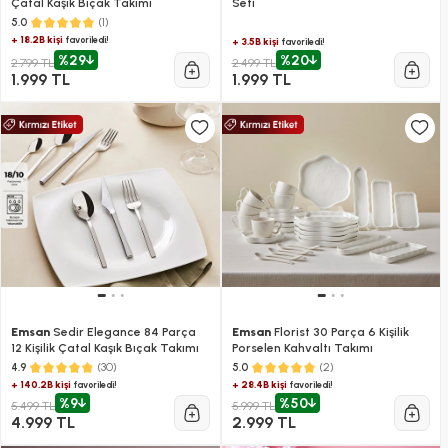
Çatal Kaşık Bıçak Takımı
Seti
(1)
5.0
+ 18.2B kişi
favoriledi!
+ 3.5B kişi
favoriledi!
%29
%20
2.799 TL
2.499 TL
1.999 TL
1.999 TL
Emsan
Sedir Elegance 84 Parça
Emsan
Florist 30 Parça 6 Kişilik
12 Kişilik Çatal Kaşık Bıçak Takımı
Porselen Kahvaltı Takımı
(30)
(2)
4.9
5.0
+ 140.2B kişi
+ 28.4B kişi
favoriledi!
favoriledi!
%9
%50
5.499 TL
5.999 TL
4.999 TL
2.999 TL