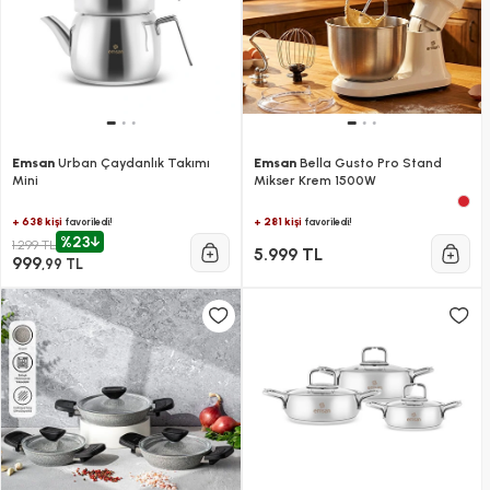
Emsan
Urban Çaydanlık Takımı
Emsan
Bella Gusto Pro Stand
Mini
Mikser Krem 1500W
+ 638 kişi
+ 281 kişi
favoriledi!
favoriledi!
%23
1.299 TL
5.999 TL
999
,99 TL