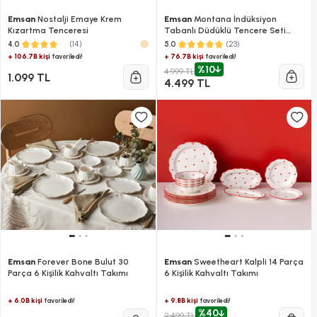
Emsan
Nostalji Emaye Krem
Emsan
Montana İndüksiyon
Kızartma Tenceresi
Tabanlı Düdüklü Tencere Seti
Siyah Gri 4+6 Litre
(14)
(23)
4.0
5.0
+ 106.7B kişi
+ 76.7B kişi
favoriledi!
favoriledi!
%10
4.999 TL
1.099 TL
4.499 TL
Emsan
Forever Bone Bulut 30
Emsan
Sweetheart Kalpli 14 Parça
Parça 6 Kişilik Kahvaltı Takımı
6 Kişilik Kahvaltı Takımı
+ 6.0B kişi
+ 9.8B kişi
favoriledi!
favoriledi!
%40
2.499 TL