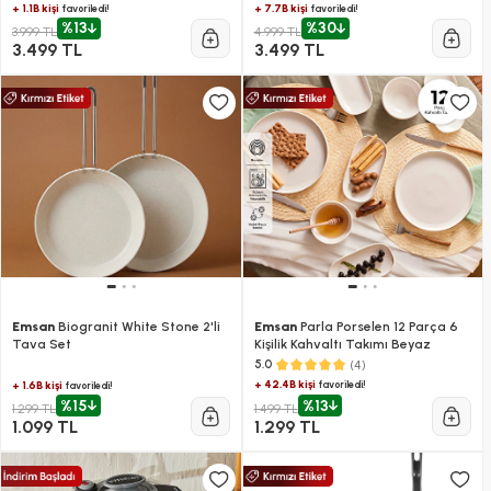
+ 1.1B kişi
+ 7.7B kişi
favoriledi!
favoriledi!
%13
%30
3.999 TL
4.999 TL
3.499 TL
3.499 TL
Emsan
Biogranit White Stone 2'li
Emsan
Parla Porselen 12 Parça 6
Tava Set
Kişilik Kahvaltı Takımı Beyaz
(4)
5.0
+ 42.4B kişi
favoriledi!
+ 1.6B kişi
favoriledi!
%15
%13
1.299 TL
1.499 TL
1.099 TL
1.299 TL