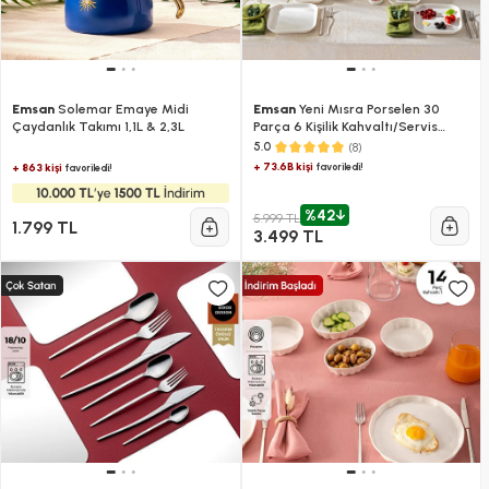
Emsan
Solemar Emaye Midi
Emsan
Yeni Mısra Porselen 30
Çaydanlık Takımı 1,1L & 2,3L
Parça 6 Kişilik Kahvaltı/Servis
Takımı Beyaz
(8)
5.0
+ 73.6B kişi
favoriledi!
+ 863 kişi
favoriledi!
%42
5.999 TL
1.799 TL
3.499 TL