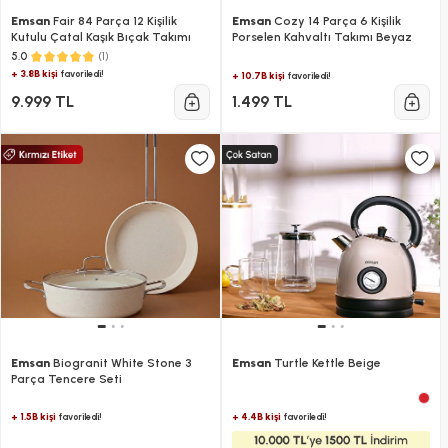
Emsan
Fair 84 Parça 12 Kişilik
Emsan
Cozy 14 Parça 6 Kişilik
Kutulu Çatal Kaşık Bıçak Takımı
Porselen Kahvaltı Takımı Beyaz
(1)
5.0
+ 3.8B kişi
favoriledi!
+ 10.7B kişi
favoriledi!
9.999 TL
1.499 TL
Emsan
Biogranit White Stone 3
Emsan
Turtle Kettle Beige
Parça Tencere Seti
+ 1.5B kişi
+ 4.4B kişi
favoriledi!
favoriledi!