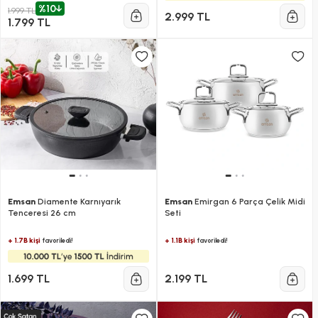
%10
1.999 TL
2.999 TL
1.799 TL
Emsan
Diamente Karnıyarık
Emsan
Emirgan 6 Parça Çelik Midi
Tenceresi 26 cm
Seti
+ 1.7B kişi
+ 1.1B kişi
favoriledi!
favoriledi!
1.699 TL
2.199 TL