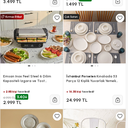
3.499 TL
1.499 TL
Emsan Inox Feel Steel 6 Dilim
İstanbul Porselen
Kınalıada 53
Kapasiteli Izgara ve Tost
Parça 12 Kişilik Yuvarlak Yemek
Makinesi 1800W
Takımı
+ 2.8B kişi
+ 16.3B kişi
favoriledi!
favoriledi!
%40
4.999 TL
24.999 TL
2.999 TL