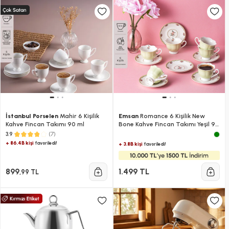
İstanbul Porselen
Mahir 6 Kişilik
Emsan
Romance 6 Kişilik New
Kahve Fincan Takımı 90 ml
Bone Kahve Fincan Takımı Yeşil 90
ml
(7)
3.9
+ 86.4B kişi
favoriledi!
+ 3.8B kişi
favoriledi!
899
1.499 TL
,99 TL