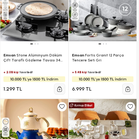
Emsan
Stone Alüminyum Döküm
Emsan
Fortis Granit 12 Parça
Çift Taraflı Gözleme Tavası 34
Tencere Seti Gri
cm Gri
+ 2.0B kişi
+ 5.4B kişi
favoriledi!
favoriledi!
1.299 TL
6.999 TL