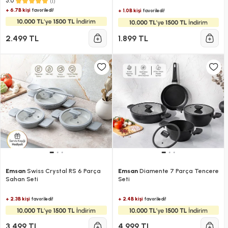
(1)
5.0
+ 6.7B kişi
favoriledi!
+ 1.0B kişi
favoriledi!
2.499 TL
1.899 TL
Emsan
Swiss Crystal RS 6 Parça
Emsan
Diamente 7 Parça Tencere
Sahan Seti
Seti
+ 2.3B kişi
+ 2.4B kişi
favoriledi!
favoriledi!
3.499 TL
4.999 TL