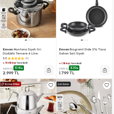
Emsan
Montana Siyah Gri
Emsan
Biogranit Dide 3'lü Tava
Düdüklü Tencere 6 Litre
Sahan Seti Siyah
(4)
5.0
+ 15.0B kişi
favoriledi!
+ 1.1B kişi
favoriledi!
%14
%10
3.499 TL
1.999 TL
2.999 TL
1.799 TL