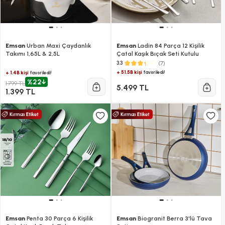
Emsan
Urban Maxi Çaydanlık
Emsan
Ladin 84 Parça 12 Kişilik
Takımı 1,65L & 2,5L
Çatal Kaşık Bıçak Seti Kutulu
(7)
3.3
+ 51.5B kişi
favoriledi!
+ 1.4B kişi
favoriledi!
%22
1.799 TL
5.499 TL
1.399 TL
Emsan
Penta 30 Parça 6 Kişilik
Emsan
Biogranit Berra 3'lü Tava