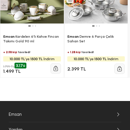
Emsan
Kardelen 6'lı Kahve Fincan
Emsan
Demre 6 Parça Çelik
Takımı Gold 90 ml
Sahan Set
+ 2.5B kişi
+ 1.2B kişi
favoriledi!
favoriledi!
%17
1.799 TL
2.399 TL
1.499 TL
Emsan
Yardım