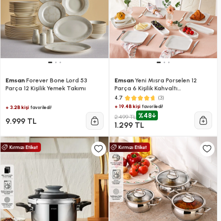
Emsan
Forever Bone Lord 53
Emsan
Yeni Mısra Porselen 12
Parça 12 Kişilik Yemek Takımı
Parça 6 Kişilik Kahvaltı
Takımı Beyaz
(3)
4.7
+ 19.4B kişi
favoriledi!
+ 3.2B kişi
favoriledi!
%48
2.499 TL
9.999 TL
1.299 TL