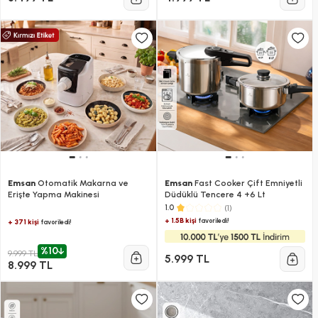
Emsan
Otomatik Makarna ve
Emsan
Fast Cooker Çift Emniyetli
Erişte Yapma Makinesi
Düdüklü Tencere 4 +6 Lt
(1)
1.0
+ 1.5B kişi
favoriledi!
+ 371 kişi
favoriledi!
%10
9.999 TL
5.999 TL
8.999 TL