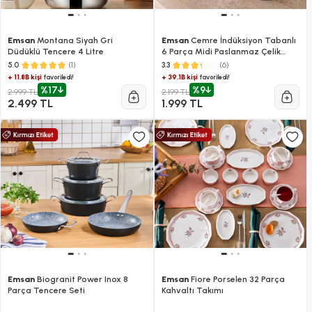
Emsan
Montana Siyah Gri
Emsan
Cemre İndüksiyon Tabanlı
Düdüklü Tencere 4 Litre
6 Parça Midi Paslanmaz Çelik
Tencere Seti
(1)
(6)
5.0
3.3
+ 11.8B kişi
+ 39.1B kişi
favoriledi!
favoriledi!
%17
%9
2.999 TL
2.199 TL
2.499 TL
1.999 TL
Emsan
Biogranit Power Inox 8
Emsan
Fiore Porselen 32 Parça
Parça Tencere Seti
Kahvaltı Takımı