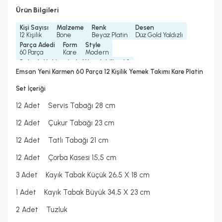
Ürün Bilgileri
Kişi Sayısı
Malzeme
Renk
Desen
12 Kişilik
Bone
Beyaz Platin
Düz Gold Yaldızlı
Parça Adedi
Form
Style
60 Parça
Kare
Modern
Bulaşık Makinesinde Yıkanılabilir mi ?
Elde Yıkama Önerilir
Emsan Yeni Karmen 60 Parça 12 Kişilik Yemek Takımı Kare Platin
Mikrodalgada Kullanılabilir
Yedek Parça Temini Yapılır
Hayır
2 Yıl
Set İçeriği
Garanti Yılı
2 Yıl
12 Adet Servis Tabağı 28 cm
12 Adet Çukur Tabağı 23 cm
12 Adet Tatlı Tabağı 21 cm
12 Adet Çorba Kasesi 15,5 cm
3 Adet Kayık Tabak Küçük 26,5 X 18 cm
1 Adet Kayık Tabak Büyük 34,5 X 23 cm
2 Adet Tuzluk