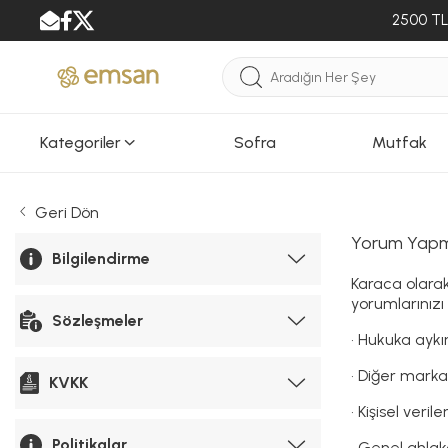
2500 TL 
Kategoriler
Sofra
Mutfak
Geri Dön
Yorum Yapma
Bilgilendirme
Karaca olarak
yorumlarınızı
Sözleşmeler
• Hukuka ayk
• Diğer markal
KVKK
• Kişisel veril
Politikalar
• Genel ahla