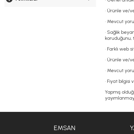
• Ürünle ve/v
• Mevcut yoru
• Sağlık beya
koruduğunu, t
• Farklı web 
• Ürünle ve/v
• Mevcut yoru
• Fiyat bilgis
Yapmış olduğu
yayımlanmayab
EMSAN
Y