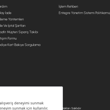
rdım
İşlem Rehberi
lay İade
Entegre Yönetim Sistemi Politikamı
eme Yöntemleri
de Ve İptal Şartları
safir Müşteri Sipariş Takibi
etişim Formu
diye Kart Bakiye Sorgulama
© 2026 EMSAN A.Ş. Tüm Hakları Saklıdır