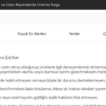
ve Üzeri Alışverişlerde Ücretsiz Kargo
Küçük Ev Aletleri
Yeniler
Ç
 Şartları
 satın almış olduğunuz ürünlerle ilgili deneyimlerinizi aktarma
 yayımlarken olumlu veya olumsuz ayrımı gözetmeksizin metin v
ırılık teşkil etmeyen ve/veya böyle bir durumu desteklemeye
ara/firmalara ilişkin kötüleme, iltibas vb. haksız rekabet yaratm
eri veya özel hayatın gizliliğini, kişilik haklarını ihlal etmeyen,
ka ve kamu düzenine aykırı olmayan, suç unsuru, tehdit/hakar