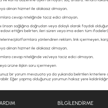
eya alınan hizmet ile alakasız olmayan,
mlara cevap niteliğinde taciz edici olmayan,
nı (insan sağlığına doğrudan veya dolaylı olarak faydalı olduğunu
edavi ettiğini belirten, ileri süren veya ima eden tüm ifadele
sitelerine/platformlara yönlendiren reklam, link içermeyen, kar
eya alınan hizmet ile alakasız olmayan,
mlara cevap niteliğinde ve/veya taciz edici olmayan,
i veya ürüne ilişkin soru içermeyen.
nuz bir yorum mevzuata ya da yukarıda belirtilen kriterlere ayk
ilir. Eğer yapmış olduğunuz yorumun haksız yere kaldırıldığını
ARDIM
BILGILENDIRME