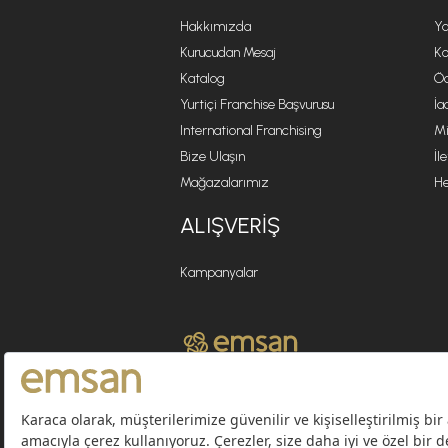
Hakkımızda
Ya
Kurucudan Mesaj
Ko
Katalog
Öd
Yurtiçi Franchise Başvurusu
İa
International Franchising
Mi
Bize Ulaşın
İl
Mağazalarımız
He
ALIŞVERIŞ
Kampanyalar