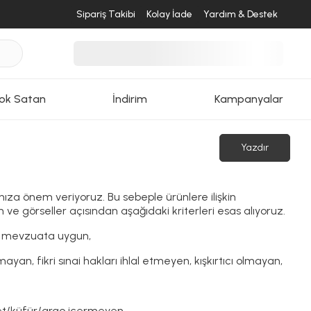
Sipariş Takibi
Kolay İade
Yardım & Destek
ok Satan
İndirim
Kampanyalar
Yazdır
nıza önem veriyoruz. Bu sebeple ürünlere ilişkin
e görseller açısından aşağıdaki kriterleri esas alıyoruz.
n, mevzuata uygun,
ayan, fikri sınai hakları ihlal etmeyen, kışkırtıcı olmayan,
et/küfür/argo içermeyen,