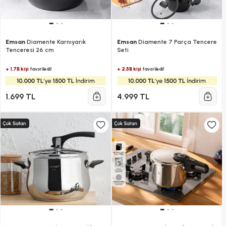
Emsan
Diamente Karnıyarık
Emsan
Diamente 7 Parça Tencere
Tenceresi 26 cm
Seti
+ 1.7B kişi
+ 2.5B kişi
favoriledi!
favoriledi!
1.699 TL
4.999 TL