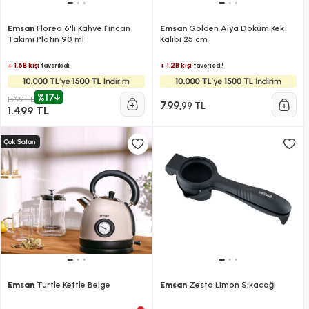
Emsan
Florea 6'lı Kahve Fincan
Emsan
Golden Alya Döküm Kek
Takımı Platin 90 ml
Kalıbı 25 cm
+ 1.6B kişi
+ 1.2B kişi
favoriledi!
favoriledi!
%17
1.799 TL
799
,99 TL
1.499 TL
Emsan
Turtle Kettle Beige
Emsan
Zesta Limon Sıkacağı