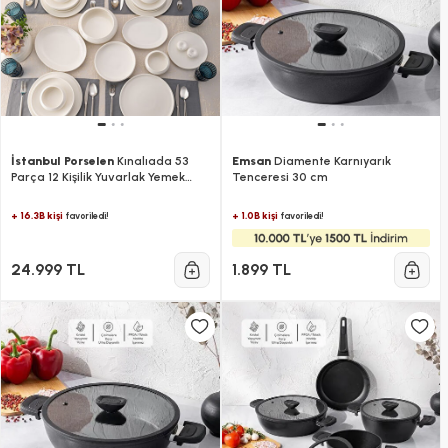
İstanbul Porselen
Kınalıada 53
Emsan
Diamente Karnıyarık
Parça 12 Kişilik Yuvarlak Yemek
Tenceresi 30 cm
Takımı
+ 16.3B kişi
+ 1.0B kişi
favoriledi!
favoriledi!
24.999 TL
1.899 TL