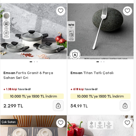
Emsan
Fortis Granit 6 Parça
Emsan
Titan Tatlı Çatalı
Sahan Set Gri
+ 1.3B kişi
+ 618 kişi
favoriledi!
favoriledi!
2.299 TL
54
,99 TL