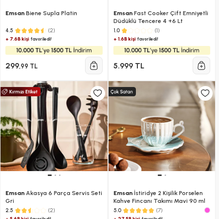
Emsan
Biene Supla Platin
Emsan
Fast Cooker Çift Emniyetli
Düdüklü Tencere 4 +6 Lt
(2)
(1)
4.5
1.0
+ 7.6B kişi
+ 1.6B kişi
favoriledi!
favoriledi!
299
5.999 TL
,99 TL
Emsan
Akasya 6 Parça Servis Seti
Emsan
İstiridye 2 Kişilik Porselen
Gri
Kahve Fincanı Takımı Mavi 90 ml
(2)
(7)
2.5
5.0
+ 5.6B kişi
+ 27.5B kişi
favoriledi!
favoriledi!