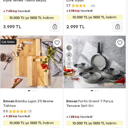
Kişilik Yemek Takımı Beyaz
Litre Siyah
(4)
3.7
+ 5.5B kişi
favoriledi!
+ 7.0B kişi
favoriledi!
3.999 TL
2.999 TL
Emsan
Bambu Lupin 2'li Kesme
Emsan
Fortis Granit 7 Parça
Tahtası
Tencere Seti Gri
(3)
5.0
+ 4.2B kişi
favoriledi!
+ 1.2B kişi
favoriledi!