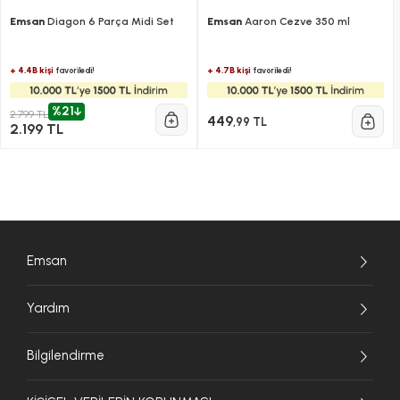
Emsan
Diagon 6 Parça Midi Set
Emsan
Aaron Cezve 350 ml
+ 4.4B kişi
+ 4.7B kişi
favoriledi!
favoriledi!
%21
2.799 TL
449
,99 TL
2.199 TL
Emsan
Yardım
Bilgilendirme