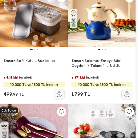
Emsan
Soft Kutulu Buz Kalıbı
Emsan
Solemar Emaye Midi
Çaydanlık Takımı 1,1L & 2,3L
+ 4.3B kişi
+ 871 kişi
favoriledi!
favoriledi!
499
1.799 TL
,99 TL