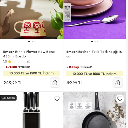
Emsan
Ethnic Flower New Bone
Emsan
Reyhan Tekli Tatlı Kaşığı 16
480 ml Bordo
cm
(1)
1.0
+ 5.7B kişi
favoriledi!
+ 150 kişi
favoriledi!
249
49
,99 TL
,99 TL