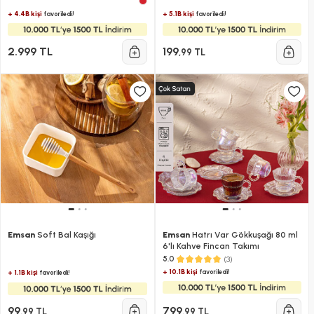
+ 4.4B kişi
+ 5.1B kişi
favoriledi!
favoriledi!
2.999 TL
199
,99 TL
Emsan
Soft Bal Kaşığı
Emsan
Hatrı Var Gökkuşağı 80 ml
6'lı Kahve Fincan Takımı
(3)
5.0
+ 10.1B kişi
favoriledi!
+ 1.1B kişi
favoriledi!
99
799
,99 TL
,99 TL