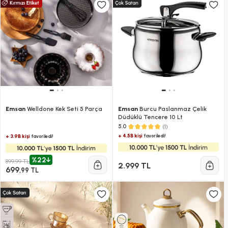
Emsan
Welldone Kek Seti 5 Parça
Emsan
Burcu Paslanmaz Çelik
Düdüklü Tencere 10 Lt
(1)
5.0
+ 4.5B kişi
favoriledi!
+ 3.9B kişi
favoriledi!
%22
899,99 TL
2.999 TL
699
,99 TL