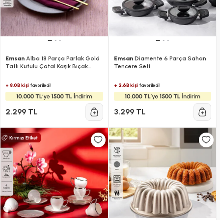
Emsan
Alba 18 Parça Parlak Gold
Emsan
Diamente 6 Parça Sahan
Tatlı Kutulu Çatal Kaşık Bıçak
Tencere Seti
Takımı
+ 8.0B kişi
+ 2.6B kişi
favoriledi!
favoriledi!
2.299 TL
3.299 TL