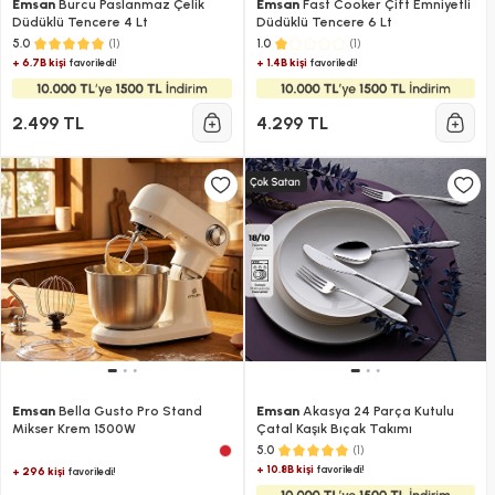
Emsan
Burcu Paslanmaz Çelik
Emsan
Fast Cooker Çift Emniyetli
Düdüklü Tencere 4 Lt
Düdüklü Tencere 6 Lt
(1)
(1)
5.0
1.0
+ 6.7B kişi
+ 1.4B kişi
favoriledi!
favoriledi!
2.499 TL
4.299 TL
Emsan
Bella Gusto Pro Stand
Emsan
Akasya 24 Parça Kutulu
Mikser Krem 1500W
Çatal Kaşık Bıçak Takımı
(1)
5.0
+ 10.8B kişi
favoriledi!
+ 296 kişi
favoriledi!