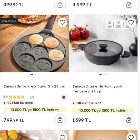
399
3.999 TL
,99 TL
Emsan
Smile Krep Tava Gri 26 cm
Emsan
Diamente Karnıyarık
Tenceresi 24 cm
(7)
3.9
+ 11.0B kişi
favoriledi!
+ 1.3B kişi
favoriledi!
799
1.599 TL
,99 TL