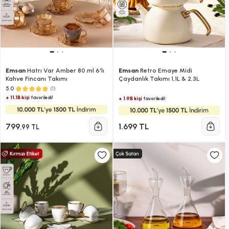
Emsan
Hatrı Var Amber 80 ml 6'lı
Emsan
Retro Emaye Midi
Kahve Fincanı Takımı
Çaydanlık Takımı 1,1L & 2,3L
(1)
5.0
+ 11.1B kişi
favoriledi!
+ 1.9B kişi
favoriledi!
799
1.699 TL
,99 TL