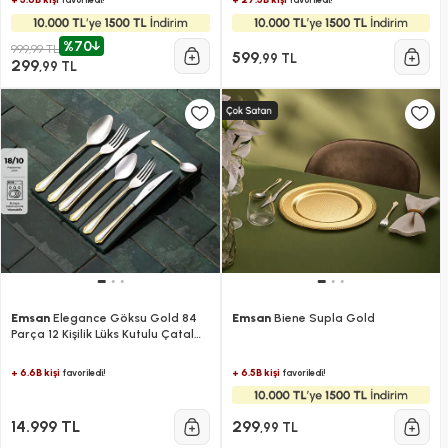
%70
999,99 TL
599
,99 TL
299
,99 TL
Emsan
Elegance Göksu Gold 84
Emsan
Biene Supla Gold
Parça 12 Kişilik Lüks Kutulu Çatal
Kaşık Bıçak Seti
+ 6.6B kişi
+ 6.5B kişi
favoriledi!
favoriledi!
14.999 TL
299
,99 TL