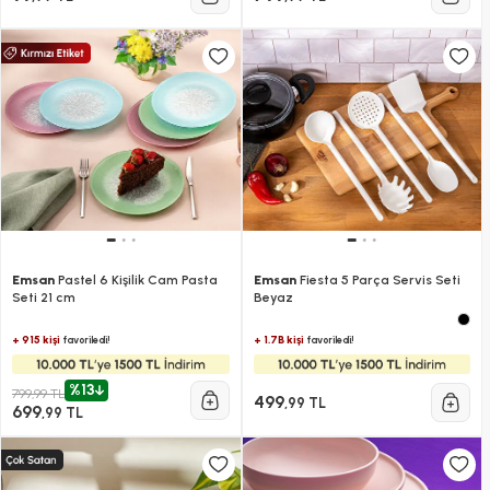
Emsan
Pastel 6 Kişilik Cam Pasta
Emsan
Fiesta 5 Parça Servis Seti
Seti 21 cm
Beyaz
+ 915 kişi
+ 1.7B kişi
favoriledi!
favoriledi!
%13
799,99 TL
499
,99 TL
699
,99 TL