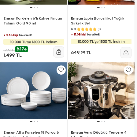
Emsan
Kardelen 6'lı Kahve Fincan
Emsan
Lupin Borosilikat Yağlık
Takımı Gold 90 ml
Sirkelik Set
(1)
5.0
+ 11.0B kişi
favoriledi!
+ 2.5B kişi
favoriledi!
%17
1.799 TL
649
,99 TL
1.499 TL
Emsan
Alfa Porselen 18 Parça 6
Emsan
Vera Düdüklü Tencere 4