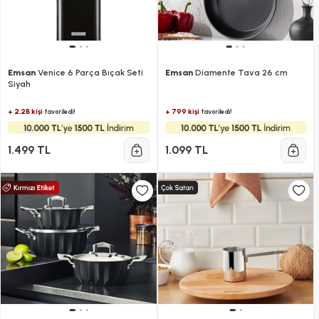
Emsan
Venice 6 Parça Bıçak Seti
Emsan
Diamente Tava 26 cm
Siyah
+ 2.2B kişi
+ 799 kişi
favoriledi!
favoriledi!
1.499 TL
1.099 TL