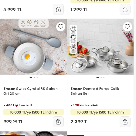
5.999 TL
1.299 TL
Emsan
Swiss Cyrstal RS Sahan
Emsan
Demre 6 Parça Çelik
Gri 20 cm
Sahan Set
+ 400 kişi
+ 1.2B kişi
favoriledi!
favoriledi!
999
2.399 TL
,99 TL