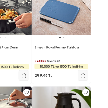
24 cm Derin
Emsan
Royal Kesme Tahtası
+ 2.6B kişi
favoriledi!
299
,99 TL