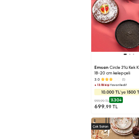
Emsan
Circle 3'lü Kek K
18-20 cm kelepçeli
3.0
(1)
+ 13.1B kişi
favoriledi!
%30
999,99 TL
699
,99 TL