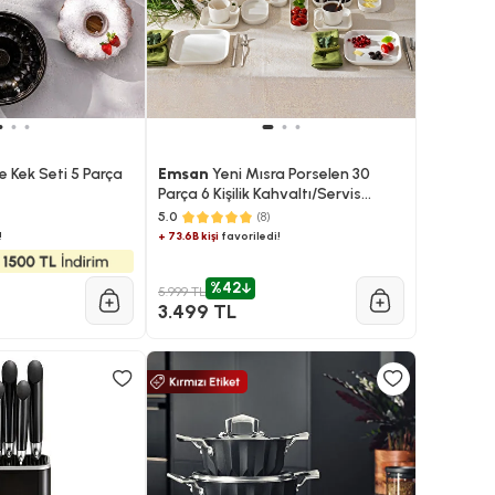
 Kek Seti 5 Parça
Emsan
Yeni Mısra Porselen 30
Parça 6 Kişilik Kahvaltı/Servis
Takımı Beyaz
5.0
(8)
!
+ 73.6B kişi
favoriledi!
%42
5.999 TL
3.499 TL