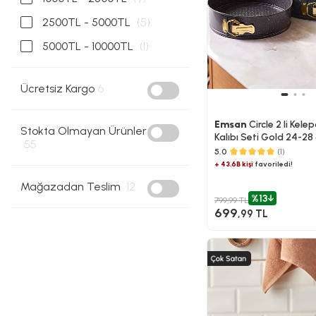
2500TL - 5000TL
(5)
5000TL - 10000TL
(1)
Ücretsiz Kargo
6
Emsan
Circle 2 li Kelep
Stokta Olmayan Ürünler
Kalıbı Seti Gold 24-28
55
5.0
(1)
+ 43.6B kişi
favoriledi!
Mağazadan Teslim
12
%13
799,99 TL
699
,99 TL