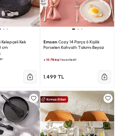
li Kelepçeli Kek
Emsan
Cozy 14 Parça 6 Kişilik
28 cm
Porselen Kahvaltı Takımı Beyaz
)
i!
+ 10.7B kişi
favoriledi!
1.499 TL