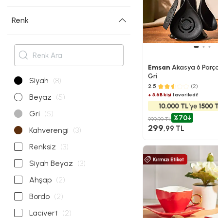
Renk
Emsan
Akasya 6 Parça
Gri
Siyah
(8)
2.5
(2)
+ 5.6B kişi
favoriledi!
Beyaz
(5)
Gri
(5)
%70
999,99 TL
299
,99 TL
Kahverengi
(3)
Renksiz
(3)
Siyah Beyaz
(3)
Ahşap
(2)
Bordo
(2)
Lacivert
(2)