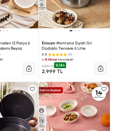
rselen 12 Parça 6
Emsan
Montana Siyah Gri
 Takımı Beyaz
Düdüklü Tencere 6 Litre
)
5.0
(4)
i!
+ 15.0B kişi
favoriledi!
%14
3.499 TL
2.999 TL