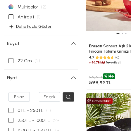
Multicolor
(2)
Antrasit
(1)
Daha Fazla Göster
Boyut
Emsan
Sonsuz Aşk 2 Ki
Fincanı Takımı Kırmızı
4.7
(6)
22 Cm
(2)
+ 50.7B kişi
favoriledi!
%14
Fiyat
699,99 TL
599
,99 TL
---
0TL - 250TL
(11)
250TL - 1000TL
(29)
1000TL - 2500TL
(9)