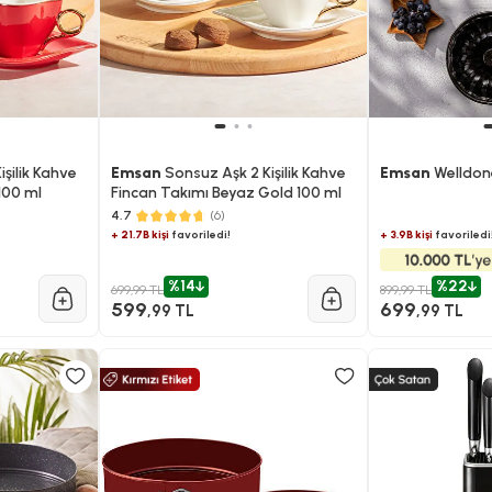
şilik Kahve
Emsan
Sonsuz Aşk 2 Kişilik Kahve
Emsan
Welldone
 100 ml
Fincan Takımı Beyaz Gold 100 ml
4.7
(6)
+ 3.9B kişi
favoriledi
+ 21.7B kişi
favoriledi!
%14
%22
699,99 TL
899,99 TL
599
699
,99 TL
,99 TL