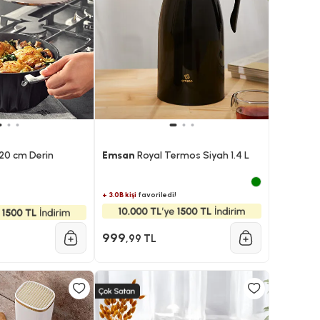
20 cm Derin
Emsan
Royal Termos Siyah 1.4 L
+ 3.0B kişi
favoriledi!
999
,99 TL