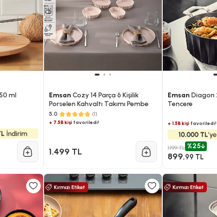
50 ml
Emsan
Cozy 14 Parça 6 Kişilik
Emsan
Diagon 
Porselen Kahvaltı Takımı Pembe
Tencere
5.0
(1)
+ 7.5B kişi
favoriledi!
+ 1.5B kişi
favoriledi!
%25
1.199 TL
1.499 TL
899
,99 TL