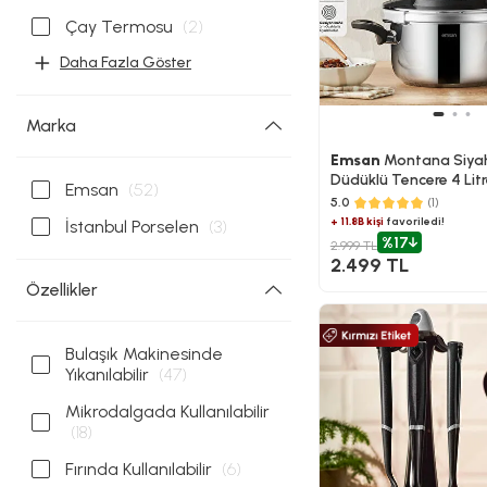
Çay Termosu
(2)
Daha Fazla Göster
Marka
Emsan
Montana Siyah
Düdüklü Tencere 4 Lit
Emsan
(52)
5.0
(1)
+ 11.8B kişi
favoriledi!
İstanbul Porselen
(3)
%17
2.999 TL
2.499 TL
Özellikler
Bulaşık Makinesinde
Yıkanılabilir
(47)
Mikrodalgada Kullanılabilir
(18)
Fırında Kullanılabilir
(6)