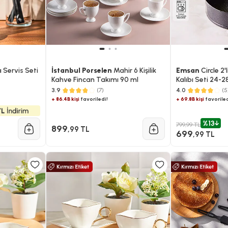
 Servis Seti
İstanbul Porselen
Mahir 6 Kişilik
Emsan
Circle 2'
Kahve Fincan Takımı 90 ml
Kalıbı Seti 24-
3.9
(7)
4.0
(5
+ 86.4B kişi
favoriledi!
+ 69.8B kişi
favoriled
%13
799,99 TL
899
,99 TL
699
,99 TL