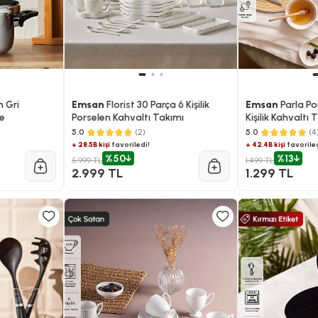
 Gri
Emsan
Florist 30 Parça 6 Kişilik
Emsan
Parla Po
re
Porselen Kahvaltı Takımı
Kişilik Kahvaltı
5.0
(2)
5.0
(4
+ 28.5B kişi
favoriledi!
+ 42.4B kişi
favoriled
%50
%13
5.999 TL
1.499 TL
2.999 TL
1.299 TL