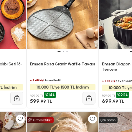
alıbı Seti 16-
Emsan
Rosa Granit Waffle Tavası
Emsan
Diagon 
Tencere
+ 2.6B kişi
favoriledi!
+ 1.7B kişi
favoriledi!
%14
%22
699,99 TL
899,99 TL
599
699
,99 TL
,99 TL