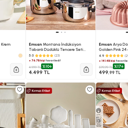
e Krem
Emsan
Montana İndüksiyon
Emsan
Arya Dök
Tabanlı Düdüklü Tencere Seti
Golden Pink 24
Siyah Gri 4+6 Litre
5.0
(23)
4.9
(2
+ 76.7B kişi
favoriledi!
+ 141.4B kişi
favorile
%10
%17
4.999 TL
599,99 TL
4.499 TL
499
,99 TL