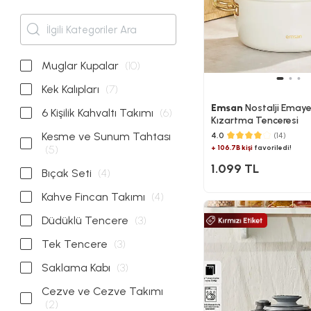
Muglar Kupalar
(10)
Kek Kalıpları
(7)
Emsan
Nostalji Emay
6 Kişilik Kahvaltı Takımı
(6)
Kızartma Tenceresi
Kesme ve Sunum Tahtası
4.0
(14)
(5)
+ 106.7B kişi
favoriledi!
1.099 TL
Bıçak Seti
(4)
Kahve Fincan Takımı
(4)
Düdüklü Tencere
(3)
Tek Tencere
(3)
Saklama Kabı
(3)
Cezve ve Cezve Takımı
(2)