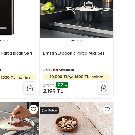
 Parça Bıçak Seti
Emsan
Diagon 6 Parça Midi Set
+ 4.4B kişi
favoriledi!
!
%21
2.799 TL
2.199 TL