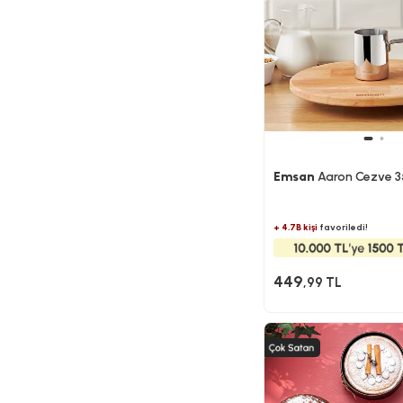
Emsan
Aaron Cezve 3
+ 4.7B kişi
favoriledi!
449
,99 TL