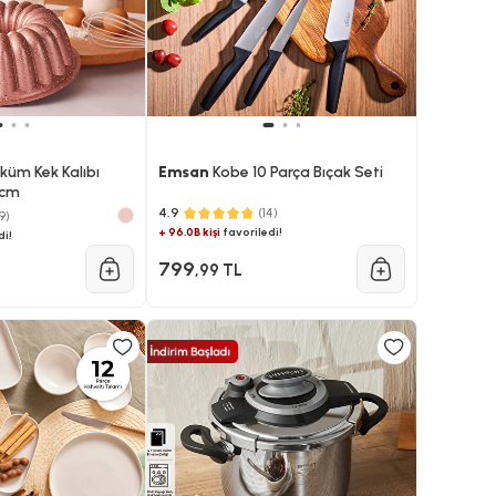
üm Kek Kalıbı
Emsan
Kobe 10 Parça Bıçak Seti
 cm
4.9
(14)
9)
+ 96.0B kişi
favoriledi!
di!
799
,99 TL