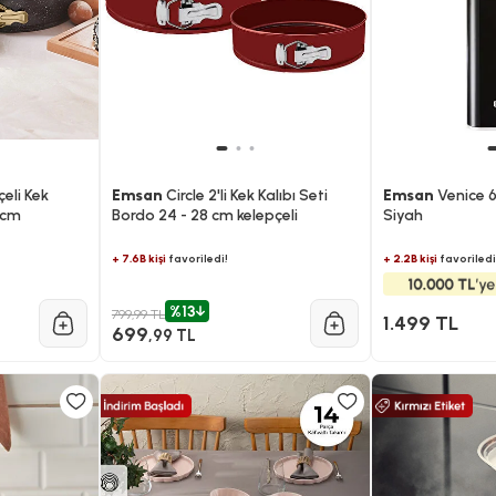
çeli Kek
Emsan
Circle 2'li Kek Kalıbı Seti
Emsan
Venice 6
 cm
Bordo 24 - 28 cm kelepçeli
Siyah
+ 7.6B kişi
favoriledi!
+ 2.2B kişi
favoriledi
%13
799,99 TL
1.499 TL
699
,99 TL