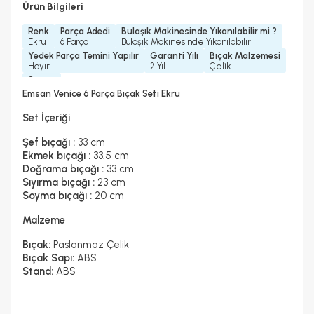
Ürün Bilgileri
Renk
Parça Adedi
Bulaşık Makinesinde Yıkanılabilir mi ?
Ekru
6 Parça
Bulaşık Makinesinde Yıkanılabilir
Yedek Parça Temini Yapılır
Garanti Yılı
Bıçak Malzemesi
Hayır
2 Yıl
Çelik
Stant
Stantlı
Emsan Venice 6 Parça Bıçak Seti Ekru
Set İçeriği
Şef bıçağı :
33 cm
Ekmek bıçağı :
33.5 cm
Doğrama bıçağı :
33 cm
Sıyırma bıçağı :
23 cm
Soyma bıçağı :
20 cm
Malzeme
Bıçak:
Paslanmaz Çelik
Bıçak Sapı:
ABS
Stand:
ABS