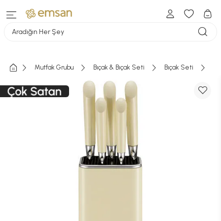
Aradığın Her Şey
Mutfak Grubu
Bıçak & Bıçak Seti
Bıçak Seti
Em