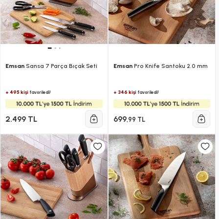
Emsan
Sansa 7 Parça Bıçak Seti
Emsan
Pro Knife Santoku 2.0 mm
+ 495 kişi
+ 346 kişi
favoriledi!
favoriledi!
2.499 TL
699
,99 TL