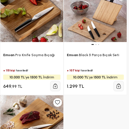
Emsan
Pro Knife Soyma Bıçağı
Emsan
Black 5 Parça Bıçak Seti
+ 115 kişi
+ 107 kişi
favoriledi!
favoriledi!
649
1.299 TL
,99 TL