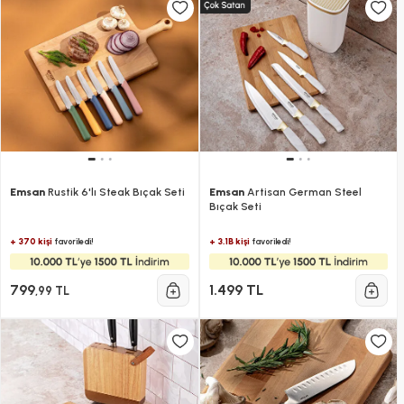
Emsan
Rustik 6'lı Steak Bıçak Seti
Emsan
Artisan German Steel
Bıçak Seti
+ 370 kişi
+ 3.1B kişi
favoriledi!
favoriledi!
799
1.499 TL
,99 TL