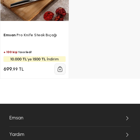
Emsan
Pro Knife Steak Bıçağı
+ 100 kişi
favoriledi!
699
,99 TL
Emsan
Yardım