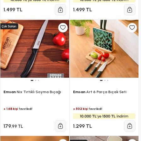
1.499 TL
1.499 TL
Emsan
Nix Tırtıklı Soyma Bıçağı
Emsan
Art 6 Parça Bıçak Seti
+ 1.6B kişi
+ 502 kişi
favoriledi!
favoriledi!
179
1.299 TL
,99 TL