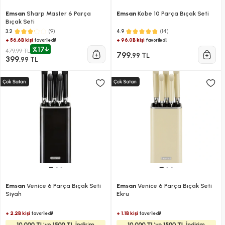
Emsan
Sharp Master 6 Parça
Emsan
Kobe 10 Parça Bıçak Seti
Bıçak Seti
(9)
(14)
3.2
4.9
+ 56.6B kişi
+ 96.0B kişi
favoriledi!
favoriledi!
%17
479,99 TL
799
,99 TL
399
,99 TL
Emsan
Venice 6 Parça Bıçak Seti
Emsan
Venice 6 Parça Bıçak Seti
Siyah
Ekru
+ 2.2B kişi
+ 1.1B kişi
favoriledi!
favoriledi!