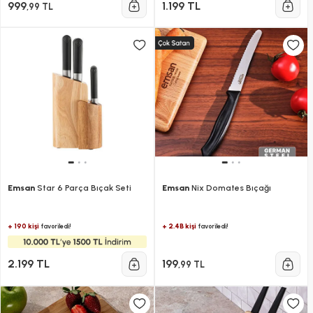
999
1.199 TL
,99 TL
Emsan
Star 6 Parça Bıçak Seti
Emsan
Nix Domates Bıçağı
+ 190 kişi
+ 2.4B kişi
favoriledi!
favoriledi!
2.199 TL
199
,99 TL