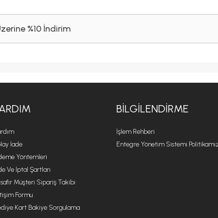
Üzerine %10 İndirim
ARDIM
BILGILENDIRME
rdım
İşlem Rehberi
lay İade
Entegre Yönetim Sistemi Politikamı
eme Yöntemleri
de Ve İptal Şartları
safir Müşteri Sipariş Takibi
etişim Formu
diye Kart Bakiye Sorgulama