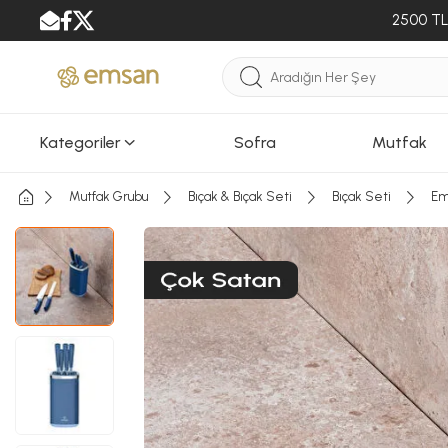
2500 TL 
Kategoriler
Sofra
Mutfak
Mutfak Grubu
Bıçak & Bıçak Seti
Bıçak Seti
Em