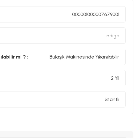
000001000007679001
Indıgo
abilir mi ? :
Bulaşık Makinesinde Yıkanılabilir
2 Yıl
Stantlı