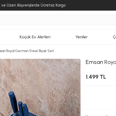
ve Üzeri Alışverişlerde Ücretsiz Kargo
Küçük Ev Aletleri
Yeniler
Ç
san Royal German Steel Bıçak Seti
Emsan
Roya
1.499 TL