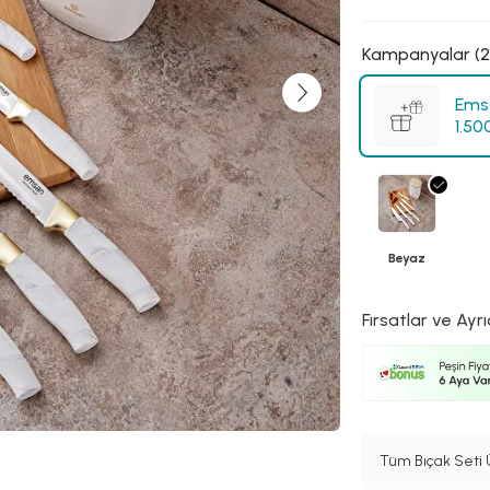
Kampanyalar (2
Emsa
1.50
Beyaz
Fırsatlar ve Ayrı
Tüm Bıçak Seti 