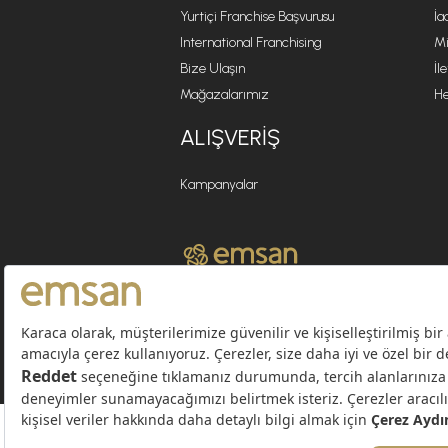
Yurtiçi Franchise Başvurusu
İa
International Franchising
Mi
Bize Ulaşın
İl
Mağazalarımız
He
ALIŞVERIŞ
Kampanyalar