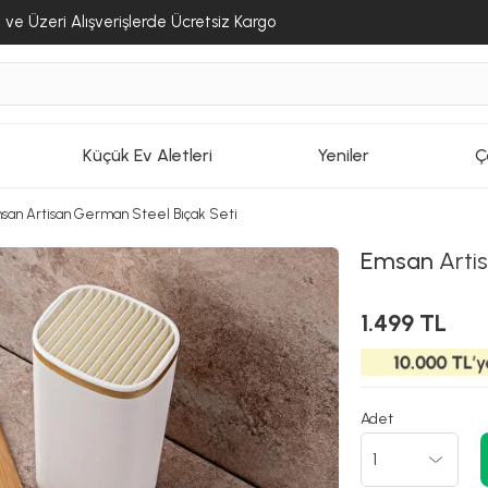
ve Üzeri Alışverişlerde Ücretsiz Kargo
Küçük Ev Aletleri
Yeniler
Ç
san Artisan German Steel Bıçak Seti
Emsan
Arti
1.499 TL
Adet