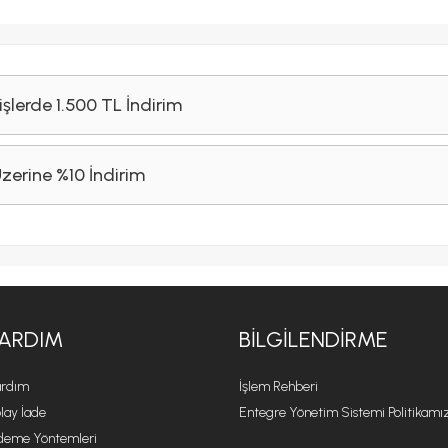
işlerde 1.500 TL İndirim
Üzerine %10 İndirim
ARDIM
BILGILENDIRME
rdım
İşlem Rehberi
lay İade
Entegre Yönetim Sistemi Politikamı
eme Yöntemleri