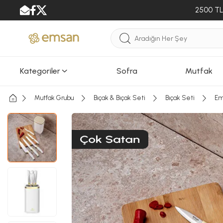
2500 TL 
Kategoriler
Sofra
Mutfak
Mutfak Grubu
Bıçak & Bıçak Seti
Bıçak Seti
Em