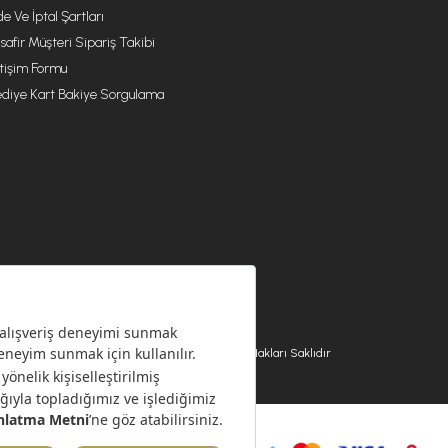
de Ve İptal Şartları
safir Müşteri Sipariş Takibi
etişim Formu
diye Kart Bakiye Sorgulama
© 2026 EMSAN A.Ş. Tüm Hakları Saklıdır