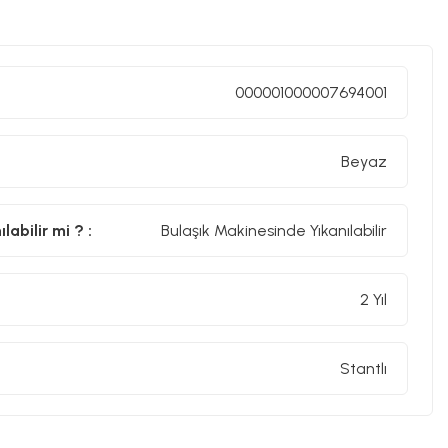
000001000007694001
Beyaz
abilir mi ? :
Bulaşık Makinesinde Yıkanılabilir
2 Yıl
Stantlı