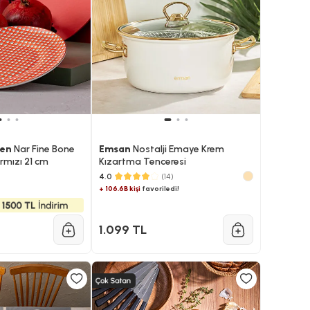
len
Nar Fine Bone
Emsan
Nostalji Emaye Krem
rmızı 21 cm
Kızartma Tenceresi
4.0
(14)
+ 106.6B kişi
favoriledi!
1.099 TL