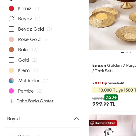
Kırmızı
(4)
Beyaz
(4)
Beyaz Gold
(3)
Rose Gold
(3)
Bakır
(2)
Gold
(2)
Emsan
Golden 7 Parç
Krem
(2)
/ Tatlı Seti
Multicolor
(2)
+ 3.4B kişi
favoriledi!
Pembe
(2)
%23
1.299 TL
Daha Fazla Göster
999
,99 TL
Boyut