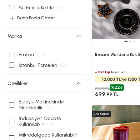
Su Isıtıcısı Kettle
(1)
Daha Fazla Göster
Marka
Emsan
(47)
Emsan
Welldone Kek S
İstanbul Porselen
(2)
+ 3.9B kişi
favoriledi!
Özellikler
%22
899,99 TL
699
,99 TL
Bulaşık Makinesinde
Yıkanılabilir
(41)
İndüksiyon Ocakta
Kullanılabilir
(10)
Mikrodalgada Kullanılabilir