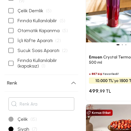
(9)
Çelik Demlik
(5)
Fırında Kullanılabilir
(5)
Otomatik Kapanma
(5)
İçli Köfte Aparatı
(2)
Sucuk Sosis Aparatı
(2)
Emsan
Crystal Term
Fırında Kullanılabilir
500 ml
(kapaksız)
(1)
+ 887 kişi
favoriledi!
Renk
499
,99 TL
Çelik
(15)
Siyah
(7)