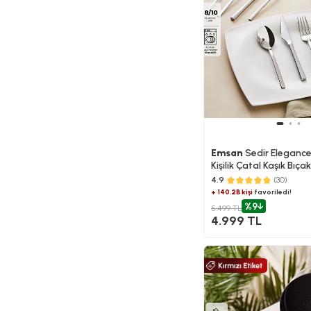
Emsan
Sedir Elegance
Kişilik Çatal Kaşık Bıça
4.9
(30)
+ 140.2B kişi
favoriledi!
%9
5.499 TL
4.999 TL