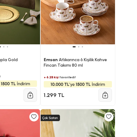
upla Gold
Emsan
Atlıkarınca 6 Kişilik Kahve
Fincan Takımı 80 ml
!
+ 6.2B kişi
favoriledi!
1.299 TL