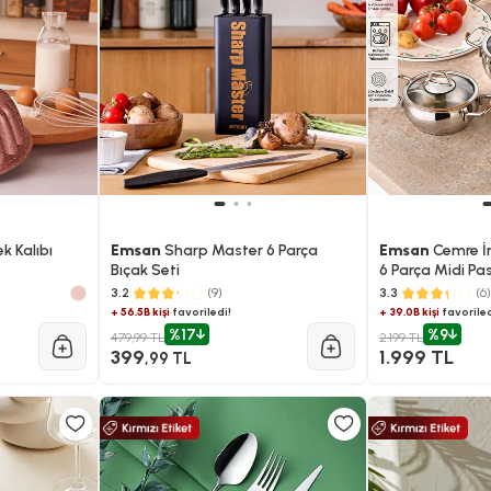
 Kalıbı
Emsan
Sharp Master 6 Parça
Emsan
Cemre İ
Bıçak Seti
6 Parça Midi Pa
Tencere Seti
3.2
(9)
3.3
(6)
+ 56.5B kişi
favoriledi!
+ 39.0B kişi
favoriled
%17
%9
479,99 TL
2.199 TL
399
1.999 TL
,99 TL