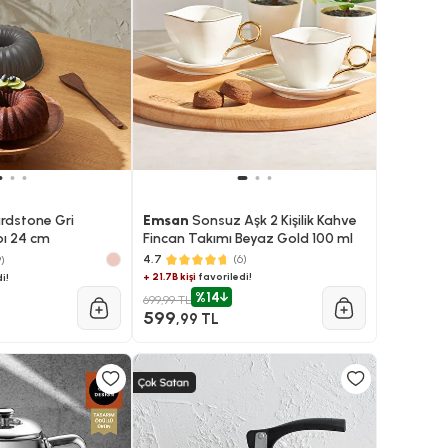
rdstone Gri
Emsan
Sonsuz Aşk 2 Kişilik Kahve
bı 24 cm
Fincan Takımı Beyaz Gold 100 ml
4.7
(6)
9)
+ 21.7B kişi
favoriledi!
i!
%14
699,99 TL
599
,99 TL