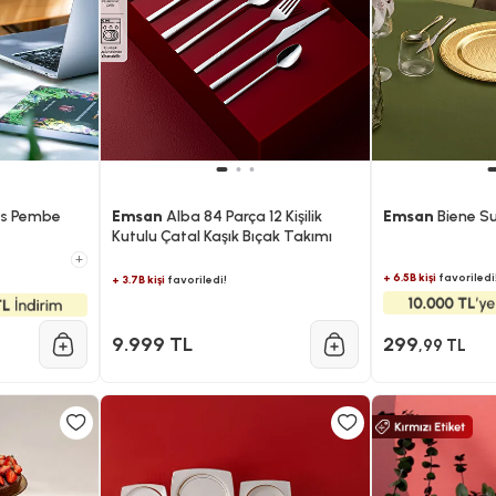
os Pembe
Emsan
Alba 84 Parça 12 Kişilik
Emsan
Biene S
Kutulu Çatal Kaşık Bıçak Takımı
+
+ 6.5B kişi
favoriledi
+ 3.7B kişi
favoriledi!
9.999 TL
299
,99 TL