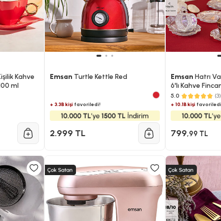
şilik Kahve
Emsan
Turtle Kettle Red
Emsan
Hatrı Va
 100 ml
6'lı Kahve Finca
5.0
(3)
+ 3.3B kişi
favoriledi!
+ 10.1B kişi
favoriledi
2.999 TL
799
,99 TL