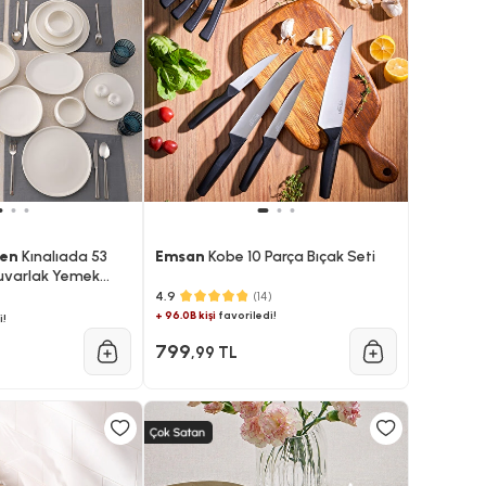
len
Kınalıada 53
Emsan
Kobe 10 Parça Bıçak Seti
 Yuvarlak Yemek
4.9
(14)
+ 96.0B kişi
favoriledi!
i!
799
,99 TL