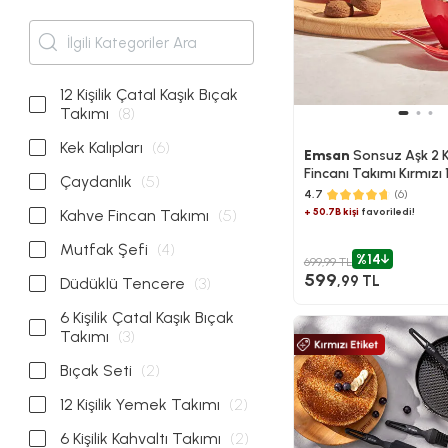
12 Kişilik Çatal Kaşık Bıçak
Takımı
(8)
Kek Kalıpları
(6)
Emsan
Sonsuz Aşk 2 Ki
Fincanı Takımı Kırmızı
Çaydanlık
(5)
4.7
(6)
+ 50.7B kişi
favoriledi!
Kahve Fincan Takımı
(5)
Mutfak Şefi
(4)
%14
699,99 TL
599
,99 TL
Düdüklü Tencere
(3)
6 Kişilik Çatal Kaşık Bıçak
Takımı
(3)
Bıçak Seti
(2)
12 Kişilik Yemek Takımı
(2)
6 Kişilik Kahvaltı Takımı
(2)