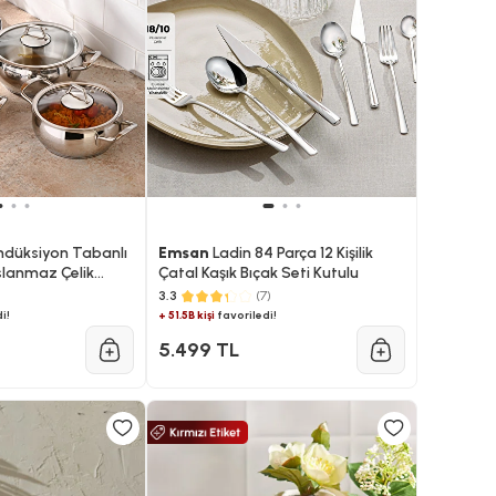
ndüksiyon Tabanlı
Emsan
Ladin 84 Parça 12 Kişilik
slanmaz Çelik
Çatal Kaşık Bıçak Seti Kutulu
3.3
(7)
i!
+ 51.5B kişi
favoriledi!
5.499 TL