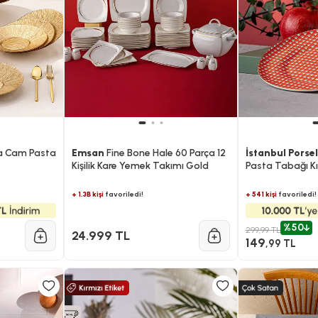
a Cam Pasta
Emsan
Fine Bone Hale 60 Parça 12
İstanbul Porse
Kişilik Kare Yemek Takımı Gold
Pasta Tabağı Kı
+ 1.3B kişi
favoriledi!
+ 541 kişi
favoriledi!
%50
299,99 TL
24.999 TL
149
,99 TL