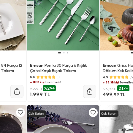
 84 Parça 12
Emsan
Penta 30 Parça 6 Kişilik
Emsan
Griss Ha
k Takımı
Çatal Kaşık Bıçak Takımı
Döküm Kek Kalı
5.0
(1)
4.9
(1
+ 18.1B kişi
favoriledi!
+ 29.3B kişi
favoriled
%29
%17
2.799 TL
599,99 TL
1.999 TL
499
,99 TL