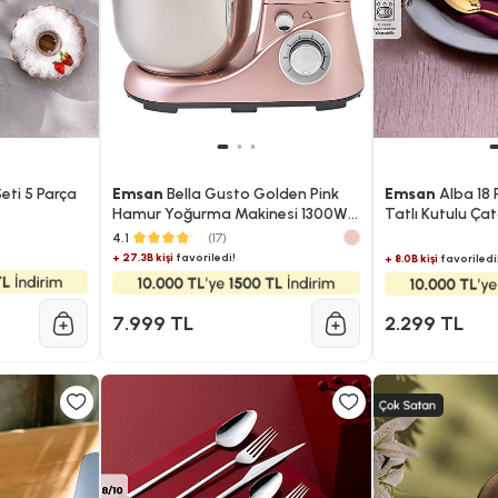
eti 5 Parça
Emsan
Bella Gusto Golden Pink
Emsan
Alba 18 
Hamur Yoğurma Makinesi 1300W
Tatlı Kutulu Çat
5L
Takımı
4.1
(17)
+ 27.3B kişi
favoriledi!
+ 8.0B kişi
favoriledi
7.999 TL
2.299 TL