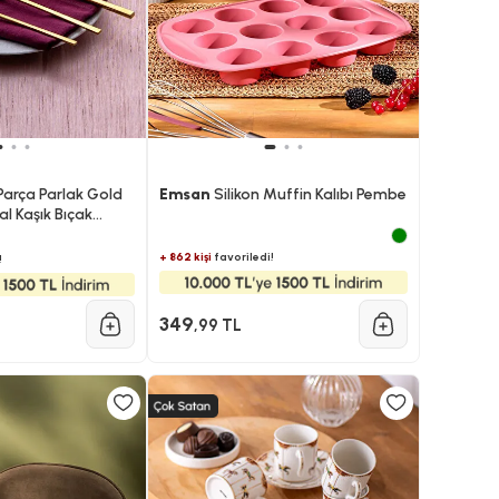
Parça Parlak Gold
Emsan
Silikon Muffin Kalıbı Pembe
al Kaşık Bıçak
+ 862 kişi
favoriledi!
!
349
,99 TL