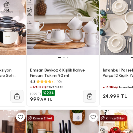
ksiyon
Emsan
Beykoz 6 Kişilik Kahve
İstanbul Porse
re Seti
Fincanı Takımı 90 ml
Parça 12 Kişilik
Takımı
4.3
(10)
+ 175.1B kişi
favoriledi!
+ 16.3B kişi
favoriled
%23
1.299 TL
24.999 TL
999
,99 TL