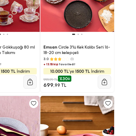
r Gökkuşağı 80 ml
Emsan
Circle 3'lü Kek Kalıbı Seti 16-
n Takımı
18-20 cm kelepçeli
3.0
(1)
!
+ 13.1B kişi
favoriledi!
%30
999,99 TL
699
,99 TL