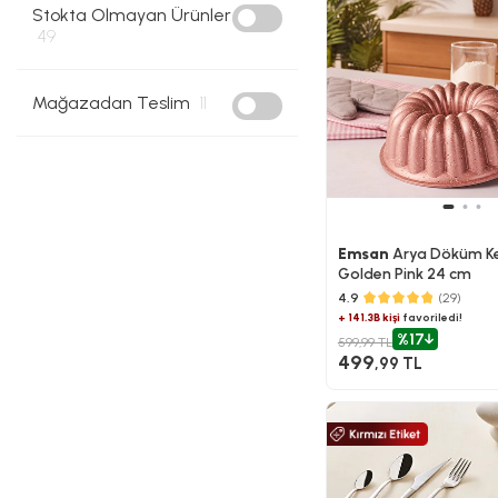
Stokta Olmayan Ürünler
49
Mağazadan Teslim
11
Emsan
Arya Döküm Kek
Golden Pink 24 cm
4.9
(29)
+ 141.3B kişi
favoriledi!
%17
599,99 TL
499
,99 TL