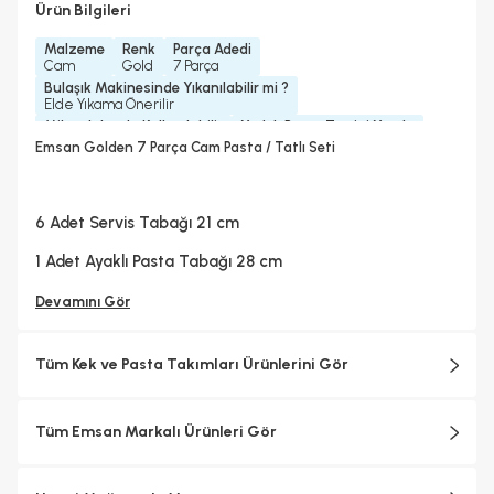
Ürün Bilgileri
Malzeme
Renk
Parça Adedi
Cam
Gold
7 Parça
Bulaşık Makinesinde Yıkanılabilir mi ?
Elde Yıkama Önerilir
Mikrodalgada Kullanılabilir
Yedek Parça Temini Yapılır
Hayır
Hayır
Emsan Golden 7 Parça Cam Pasta / Tatlı Seti
6 Adet Servis Tabağı 21 cm
1 Adet Ayaklı Pasta Tabağı 28 cm
Devamını Gör
Tüm Kek ve Pasta Takımları Ürünlerini Gör
Tüm Emsan Markalı Ürünleri Gör