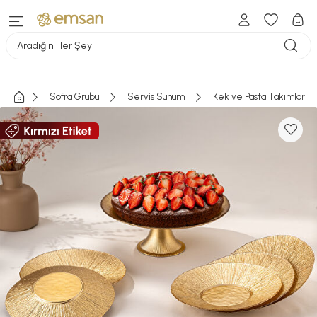
Aradığın Her Şey
Sofra Grubu
Servis Sunum
Kek ve Pasta Takımları