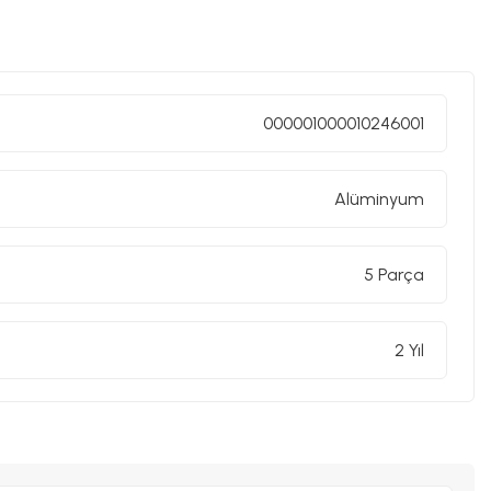
000001000010246001
Alüminyum
5 Parça
2 Yıl