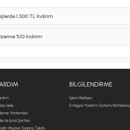
işlerde 1.500 TL İndirim
Üzerine %10 İndirim
ARDIM
BILGILENDIRME
rdım
İşlem Rehberi
lay İade
Entegre Yönetim Sistemi Politikamı
eme Yöntemleri
de Ve İptal Şartları
safir Müşteri Sipariş Takibi