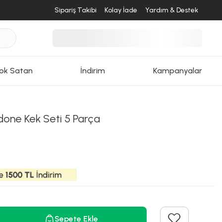
Sipariş Takibi
Kolay İade
Yardım & Destek
ok Satan
İndirim
Kampanyalar
done Kek Seti 5 Parça
Sepete Ekle