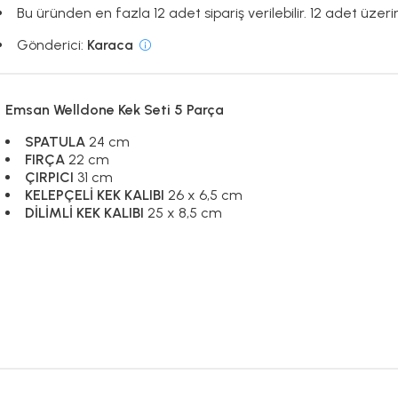
Bu üründen en fazla 12 adet sipariş verilebilir. 12 adet üzeri
Gönderici:
Karaca
Emsan Welldone Kek Seti 5 Parça
SPATULA
24 cm
FIRÇA
22 cm
ÇIRPICI
31 cm
KELEPÇELİ KEK KALIBI
26 x 6,5 cm
DİLİMLİ KEK KALIBI
25 x 8,5 cm