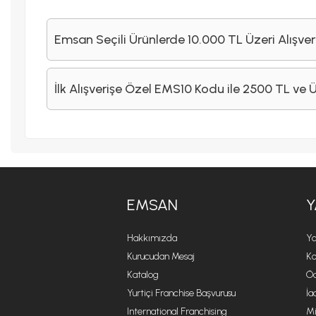
Emsan Seçili Ürünlerde 10.000 TL Üzeri Alışver
İlk Alışverişe Özel EMS10 Kodu ile 2500 TL ve 
EMSAN
Y
Hakkımızda
Ya
Kurucudan Mesaj
Ko
Katalog
Öd
Yurtiçi Franchise Başvurusu
İa
International Franchising
Mi