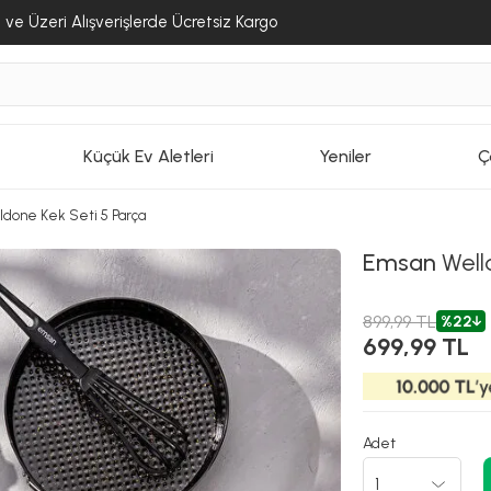
ve Üzeri Alışverişlerde Ücretsiz Kargo
Küçük Ev Aletleri
Yeniler
Ç
ldone Kek Seti 5 Parça
Emsan
Well
899,99 TL
%22
699,99 TL
Adet