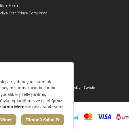
etişim Formu
diye Kart Bakiye Sorgulama
© 2026 EMSAN A.Ş. Tüm Hakları Saklıdır