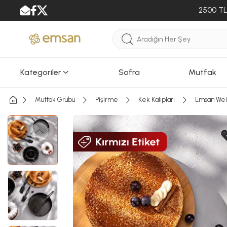
2500 TL 
Kategoriler
Sofra
Mutfak
Mutfak Grubu
Pişirme
Kek Kalıpları
Emsan Wel