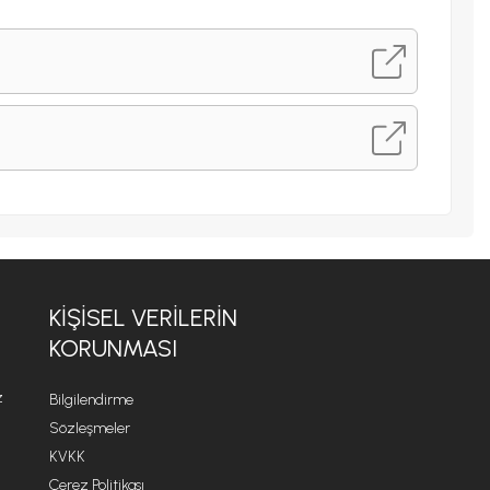
KİŞİSEL VERİLERİN
KORUNMASI
z
Bilgilendirme
Sözleşmeler
KVKK
Çerez Politikası