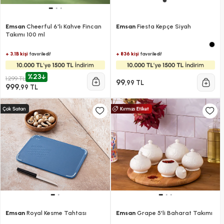
Emsan
Cheerful 6'lı Kahve Fincan
Emsan
Fiesta Kepçe Siyah
Takımı 100 ml
+ 3.1B kişi
+ 836 kişi
favoriledi!
favoriledi!
%23
1.299 TL
99
,99 TL
999
,99 TL
Emsan
Royal Kesme Tahtası
Emsan
Grape 5'li Baharat Takımı