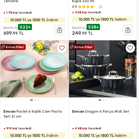
Tencere
Kupa 220 ml
(1)
4.0
+ 3.6B kişi
favoriledi!
+ 1.7B kişi
favoriledi!
%22
%38
899,99 TL
399,99 TL
699
249
,99 TL
,99 TL
Emsan
Pastel 6 Kişilik Cam Pasta
Emsan
Diagon 6 Parça Midi Set
Seti 21 cm
+ 919 kişi
+ 4.4B kişi
favoriledi!
favoriledi!