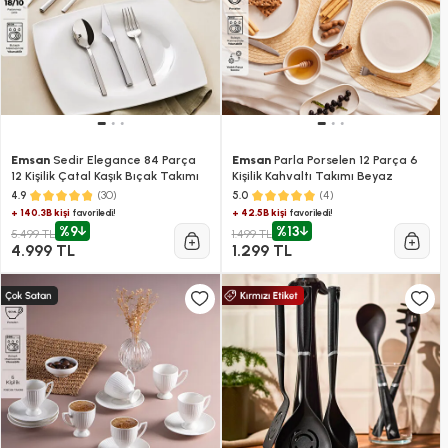
Emsan
Sedir Elegance 84 Parça
Emsan
Parla Porselen 12 Parça 6
12 Kişilik Çatal Kaşık Bıçak Takımı
Kişilik Kahvaltı Takımı Beyaz
(30)
(4)
4.9
5.0
+ 140.3B kişi
+ 42.5B kişi
favoriledi!
favoriledi!
%9
%13
5.499 TL
1.499 TL
4.999 TL
1.299 TL