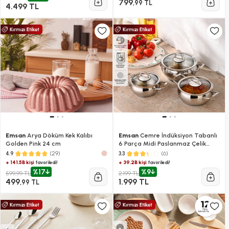
799
,99 TL
4.499 TL
Emsan
Arya Döküm Kek Kalıbı
Emsan
Cemre İndüksiyon Tabanlı
Golden Pink 24 cm
6 Parça Midi Paslanmaz Çelik
Tencere Seti
(29)
(6)
4.9
3.3
+ 141.5B kişi
+ 39.2B kişi
favoriledi!
favoriledi!
%17
%9
599,99 TL
2.199 TL
499
1.999 TL
,99 TL