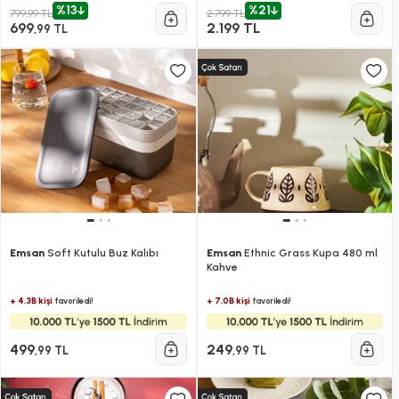
%13
%21
799,99 TL
2.799 TL
699
2.199 TL
,99 TL
Emsan
Soft Kutulu Buz Kalıbı
Emsan
Ethnic Grass Kupa 480 ml
Kahve​​​​​​​
+ 4.3B kişi
+ 7.0B kişi
favoriledi!
favoriledi!
499
249
,99 TL
,99 TL