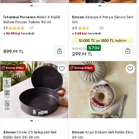
İstanbul Porselen
Mahir 6 Kişilik
Emsan
Akasya 6 Parça Servis Seti
Kahve Fincan Takımı 90 ml
Gri
(7)
(2)
3.9
2.5
+ 86.5B kişi
+ 5.6B kişi
favoriledi!
favoriledi!
%70
999,99 TL
899
,99 TL
299
,99 TL
Emsan
Circle 2'li Kelepçeli Kek
Emsan
Arya Döküm Kek Kalıbı Ekru
Kalıbı Seti 24-28 cm
24 cm