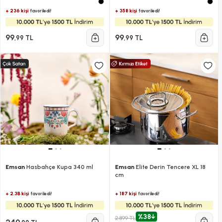
+ 236 kişi
+ 358 kişi
favoriledi!
favoriledi!
99
99
,99 TL
,99 TL
Emsan
Hasbahçe Kupa 340 ml
Emsan
Elite Derin Tencere XL 18
cm
+ 2.3B kişi
+ 187 kişi
favoriledi!
favoriledi!
%38
2.899 TL