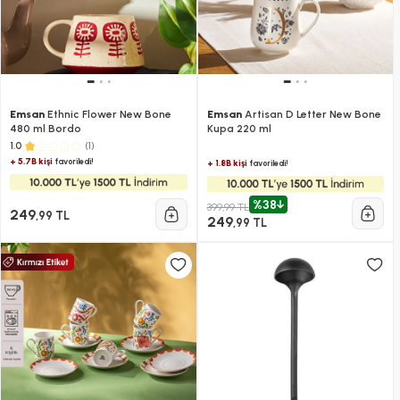
Emsan
Ethnic Flower New Bone
Emsan
Artisan D Letter New Bone
480 ml Bordo
Kupa 220 ml
(1)
1.0
+ 5.7B kişi
favoriledi!
+ 1.8B kişi
favoriledi!
%38
399,99 TL
249
,99 TL
249
,99 TL