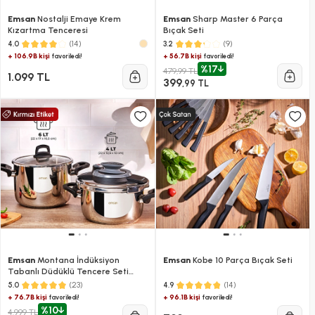
Emsan
Nostalji Emaye Krem
Emsan
Sharp Master 6 Parça
Kızartma Tenceresi
Bıçak Seti
(14)
(9)
4.0
3.2
+ 106.9B kişi
+ 56.7B kişi
favoriledi!
favoriledi!
%17
479,99 TL
1.099 TL
399
,99 TL
Emsan
Montana İndüksiyon
Emsan
Kobe 10 Parça Bıçak Seti
Tabanlı Düdüklü Tencere Seti
Siyah Gri 4+6 Litre
(23)
(14)
5.0
4.9
+ 76.7B kişi
+ 96.1B kişi
favoriledi!
favoriledi!
%10
4.999 TL