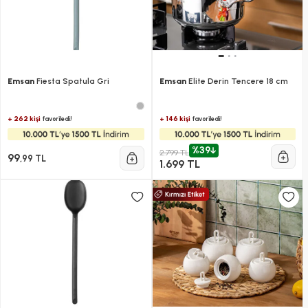
Emsan
Fiesta Spatula Gri
Emsan
Elite Derin Tencere 18 cm
+ 262 kişi
+ 146 kişi
favoriledi!
favoriledi!
%39
2.799 TL
99
,99 TL
1.699 TL