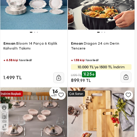
Emsan
Bloom 14 Parça 6 Kişilik
Emsan
Diagon 24 cm Derin
Kahvaltı Takımı
Tencere
+ 6.5B kişi
+ 1.5B kişi
favoriledi!
favoriledi!
%25
1.199 TL
1.499 TL
899
,99 TL