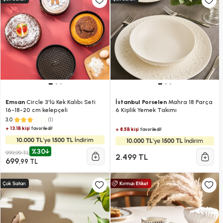
Emsan
Circle 3'lü Kek Kalıbı Seti
İstanbul Porselen
Mahra 18 Parça
16-18-20 cm kelepçeli
6 Kişilik Yemek Takımı
(1)
3.0
+ 13.1B kişi
favoriledi!
+ 8.5B kişi
favoriledi!
%30
999,99 TL
2.499 TL
699
,99 TL