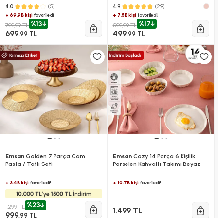
(5)
(29)
4.0
4.9
+ 69.9B kişi
+ 7.5B kişi
favoriledi!
favoriledi!
%13
%17
799,99 TL
599,99 TL
699
499
,99 TL
,99 TL
Emsan
Golden 7 Parça Cam
Emsan
Cozy 14 Parça 6 Kişilik
Pasta / Tatlı Seti
Porselen Kahvaltı Takımı Beyaz
+ 3.4B kişi
+ 10.7B kişi
favoriledi!
favoriledi!
%23
1.299 TL
1.499 TL
999
,99 TL