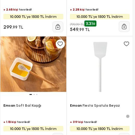
+ 2.6B kişi
+ 2.2B kişi
favoriledi!
favoriledi!
%31
799,99 TL
299
,99 TL
549
,99 TL
Emsan
Soft Bal Kaşığı
Emsan
Fiesta Spatula Beyaz
+ 1.1B kişi
+ 319 kişi
favoriledi!
favoriledi!