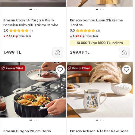
Emsan
Cozy 14 Parça 6 Kişilik
Emsan
Bambu Lupin 2'li Kesme
Porselen Kahvaltı Takımı Pembe
Tahtası
(1)
(3)
5.0
5.0
+ 7.5B kişi
+ 4.2B kişi
favoriledi!
favoriledi!
1.499 TL
399
,99 TL
Emsan
Diagon 20 cm Derin
Emsan
Artisan A Letter New Bone