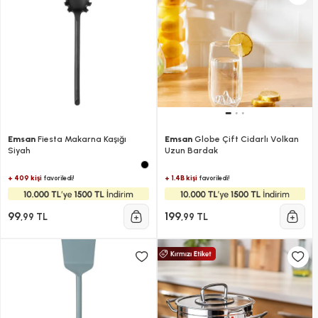
Emsan
Fiesta Makarna Kaşığı
Emsan
Globe Çift Cidarlı Volkan
Siyah
Uzun Bardak
+ 409 kişi
+ 1.4B kişi
favoriledi!
favoriledi!
99
199
,99 TL
,99 TL