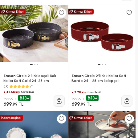
Emsan
Circle 2 li Kelepçeli Kek
Emsan
Circle 2'li Kek Kalıbı Seti
Kalıbı Seti Gold 24-28 cm
Bordo 24 - 28 cm kelepçeli
(1)
5.0
+ 43.6B kişi
favoriledi!
+ 7.7B kişi
favoriledi!
%13
%13
799,99 TL
799,99 TL
699
699
,99 TL
,99 TL