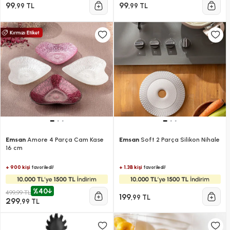
99
99
,99 TL
,99 TL
Emsan
Amore 4 Parça Cam Kase
Emsan
Soft 2 Parça Silikon Nihale
16 cm
+ 900 kişi
+ 1.3B kişi
favoriledi!
favoriledi!
%40
499,99 TL
199
,99 TL
299
,99 TL