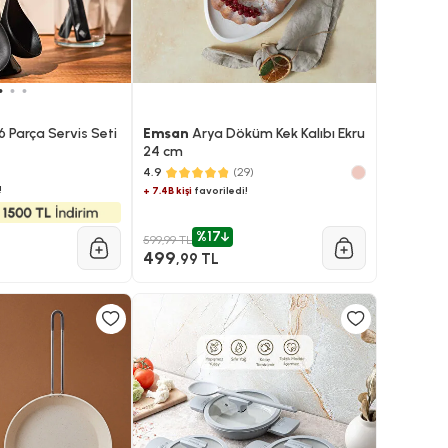
 Parça Servis Seti
Emsan
Arya Döküm Kek Kalıbı Ekru
24 cm
)
4.9
(29)
!
+ 7.4B kişi
favoriledi!
%17
599,99 TL
499
,99 TL