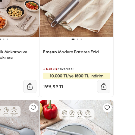
k Makarna ve
Emsan
Modern Patates Ezici
akinesi
+ 6.8B kişi
favoriledi!
199
,99 TL