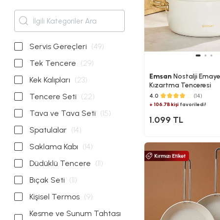
Servis Gereçleri
(49)
Tek Tencere
(29)
Emsan
Nostalji Emay
Kek Kalıpları
(23)
Kızartma Tenceresi
Tencere Seti
(22)
4.0
(14)
+ 106.7B kişi
favoriledi!
Tava ve Tava Seti
(15)
1.099 TL
Spatulalar
(14)
Saklama Kabı
(14)
Düdüklü Tencere
(11)
Bıçak Seti
(11)
Kişisel Termos
(9)
Kesme ve Sunum Tahtası