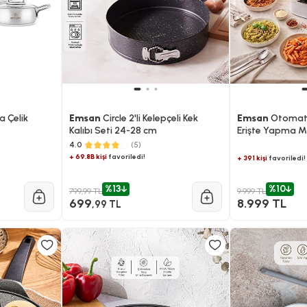
a Çelik
Emsan
Circle 2'li Kelepçeli Kek
Emsan
Otomati
Kalıbı Seti 24-28 cm
Erişte Yapma M
4.0
(5)
+ 69.8B kişi
favoriledi!
+ 391 kişi
favoriledi!
%13
%10
799,99 TL
9.999 TL
699
8.999 TL
,99 TL