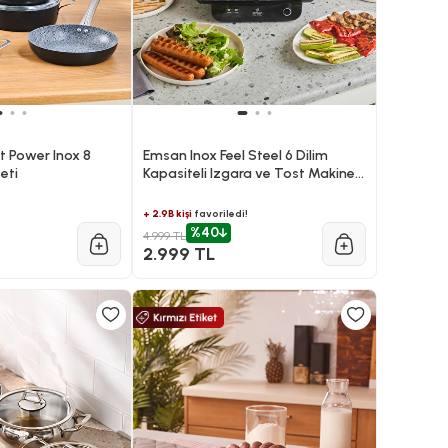
t Power Inox 8
Emsan Inox Feel Steel 6 Dilim
eti
Kapasiteli Izgara ve Tost Makinesi
1800W
+ 2.9B kişi
favoriledi!
%40
4.999 TL
2.999 TL