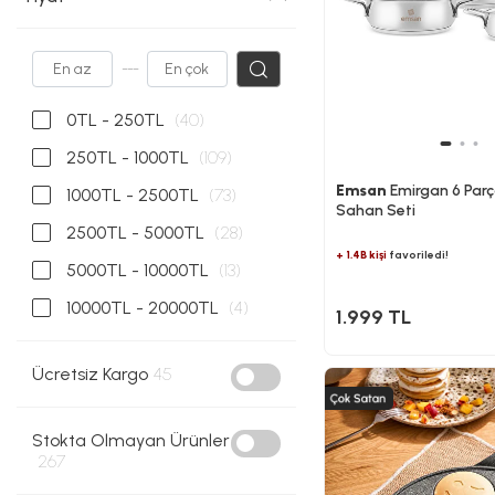
---
0TL - 250TL
(40)
250TL - 1000TL
(109)
Emsan
Emirgan 6 Parç
1000TL - 2500TL
(73)
Sahan Seti
2500TL - 5000TL
(28)
+ 1.4B kişi
favoriledi!
5000TL - 10000TL
(13)
10000TL - 20000TL
(4)
1.999 TL
Ücretsiz Kargo
45
Stokta Olmayan Ürünler
267