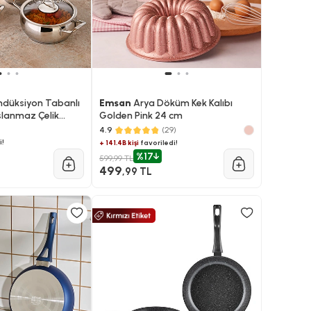
ndüksiyon Tabanlı
Emsan
Arya Döküm Kek Kalıbı
slanmaz Çelik
Golden Pink 24 cm
4.9
(29)
i!
+ 141.4B kişi
favoriledi!
%17
599,99 TL
499
,99 TL