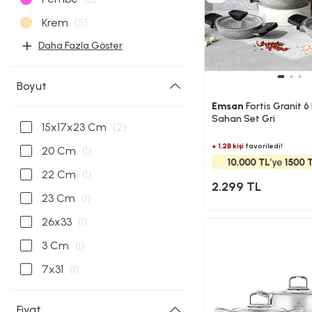
Krem
(5)
Daha Fazla Göster
Boyut
Emsan
Fortis Granit 6
Sahan Set Gri
15x17x23 Cm
(2)
+ 1.2B kişi
favoriledi!
20 Cm
(1)
22 Cm
(1)
2.299 TL
23 Cm
(1)
26x33
(1)
3 Cm
(1)
7x31
(1)
Fiyat