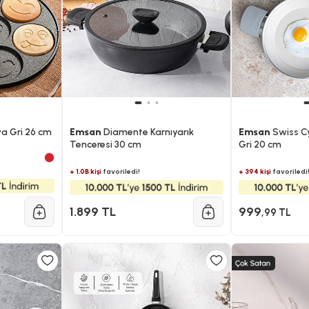
a Gri 26 cm
Emsan
Diamente Karnıyarık
Emsan
Swiss C
Tenceresi 30 cm
Gri 20 cm
+ 1.0B kişi
favoriledi!
+ 394 kişi
favoriledi
1.899 TL
999
,99 TL