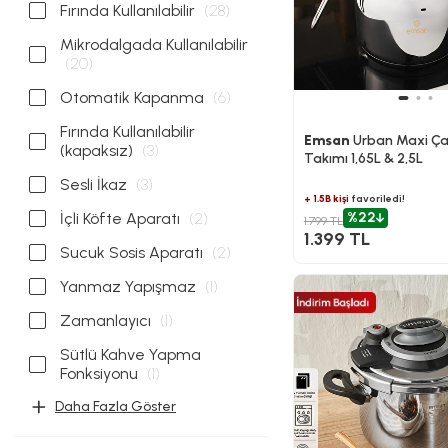
Fırında Kullanılabilir
(28)
Mikrodalgada Kullanılabilir
(20)
Otomatik Kapanma
(6)
Fırında Kullanılabilir
Emsan
Urban Maxi Ça
(kapaksız)
(3)
Takımı 1,65L & 2,5L
Sesli İkaz
(3)
+ 1.5B kişi
favoriledi!
İçli Köfte Aparatı
(2)
%22
1.799 TL
1.399 TL
Sucuk Sosis Aparatı
(2)
Yanmaz Yapışmaz
(1)
Zamanlayıcı
(1)
Sütlü Kahve Yapma
Fonksiyonu
(1)
Daha Fazla Göster