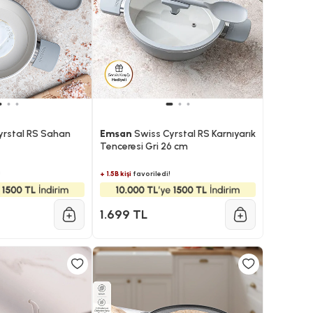
yrstal RS Sahan
Emsan
Swiss Cyrstal RS Karnıyarık
Tenceresi Gri 26 cm
!
+ 1.5B kişi
favoriledi!
1.699 TL