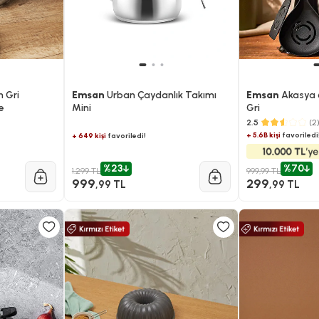
 Gri
Emsan
Urban Çaydanlık Takımı
Emsan
Akasya 6
e
Mini
Gri
2.5
(2
+ 5.6B kişi
favoriledi
+ 649 kişi
favoriledi!
%23
%70
1.299 TL
999,99 TL
999
299
,99 TL
,99 TL