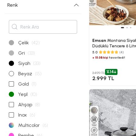
Renk
Emsan
Montana Siyah
Çelik
(42)
Düdüklü Tencere 6 Litr
5.0
(4)
Gri
(33)
+ 15.0B kişi
favoriledi!
Siyah
(33)
%14
3.499 TL
Beyaz
(15)
2.999 TL
Gold
(11)
Yeşil
(10)
Ahşap
(8)
Inox
(6)
Multicolor
(6)
Pembe
(6)