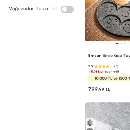
Mağazadan Teslim
80
Emsan
Smile Krep Tav
3.9
(7)
+ 11.0B kişi
favoriledi!
799
,99 TL