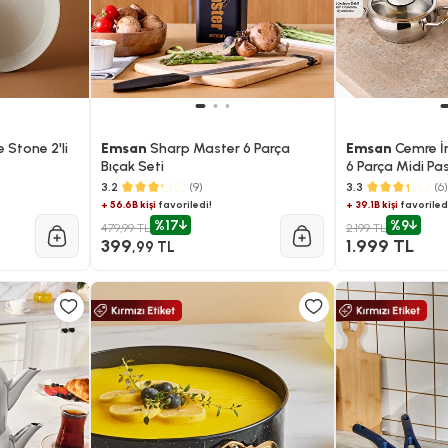
 Stone 2'li
Emsan
Sharp Master 6 Parça
Emsan
Cemre İ
Bıçak Seti
6 Parça Midi Pa
Tencere Seti
3.2
(9)
3.3
(6)
+ 56.6B kişi
favoriledi!
+ 39.1B kişi
favoriled
%17
%9
479,99 TL
2.199 TL
399
1.999 TL
,99 TL