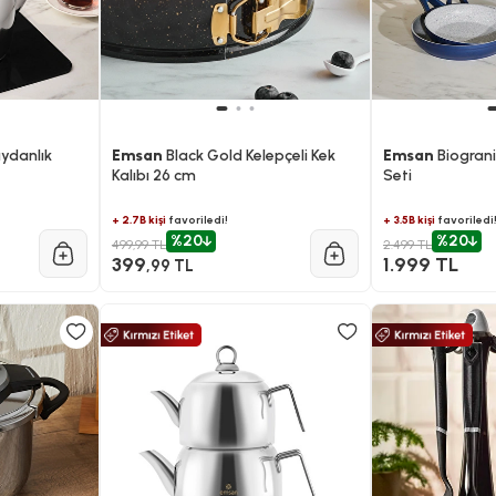
ydanlık
Emsan
Black Gold Kelepçeli Kek
Emsan
Biograni
Kalıbı 26 cm
Seti
+ 2.7B kişi
favoriledi!
+ 3.5B kişi
favoriledi
%20
%20
499,99 TL
2.499 TL
399
1.999 TL
,99 TL