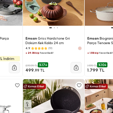
 Parça
Emsan
Griss Hardstone Gri
Emsan
Biograni
Döküm Kek Kalıbı 24 cm
Parça Tencere S
4.9
(19)
+ 29.3B kişi
favoriledi!
+ 1.5B kişi
favoriledi!
%17
%10
599,99 TL
1.999 TL
499
1.799 TL
,99 TL