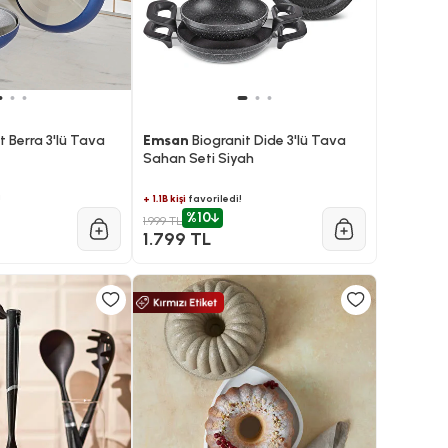
t Berra 3'lü Tava
Emsan
Biogranit Dide 3'lü Tava
Sahan Seti Siyah
!
+ 1.1B kişi
favoriledi!
%10
1.999 TL
1.799 TL