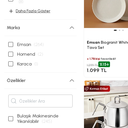
(8)
Daha Fazla Göster
Marka
Emsan
Biogranit White
Emsan
(264)
Tava Set
Homend
(2)
+ 1.7B kişi
favoriledi!
Karaca
(1)
%15
1.299 TL
1.099 TL
Özellikler
Bulaşık Makinesinde
Yıkanılabilir
(245)