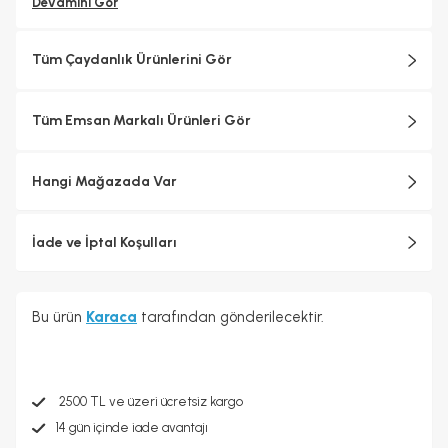
estetik katar
Devamını Gör
Bulaşık makinesinde yıkanabilir
Tüm Çaydanlık Ürünlerini Gör
Tüm Emsan Markalı Ürünleri Gör
Hangi Mağazada Var
İade ve İptal Koşulları
Bu ürün
Karaca
tarafından gönderilecektir.
2500 TL ve üzeri ücretsiz kargo
14 gün içinde iade avantajı