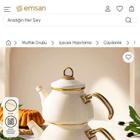
Aradığın Her Şey
Mutfak Grubu
İçecek Hazırlama
Çaydanlık
Em