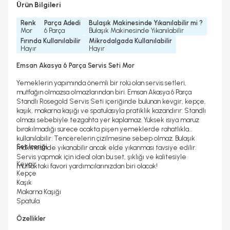
Ürün Bilgileri
Renk
Parça Adedi
Bulaşık Makinesinde Yıkanılabilir mi ?
Mor
6 Parça
Bulaşık Makinesinde Yıkanılabilir
Fırında Kullanılabilir
Mikrodalgada Kullanılabilir
Hayır
Hayır
Emsan Akasya 6 Parça Servis Seti Mor
Yemeklerin yapımında önemli bir rolü olan servis setleri,
mutfağın olmazsa olmazlarından biri. Emsan Akasya 6 Parça
Standlı Rosegold Servis Seti içeriğinde bulunan kevgir, kepçe,
kaşık, makarna kaşığı ve spatulasıyla pratiklik kazandırır. Standlı
olması sebebiyle tezgahta yer kaplamaz. Yüksek ısıya maruz
bırakılmadığı sürece ocakta pişen yemeklerde rahatlıkla
kullanılabilir. Tencerelerin çizilmesine sebep olmaz. Bulaşık
Set İçeriği
makinesinde yıkanabilir ancak elde yıkanması tavsiye edilir.
Servis yapmak için ideal olan bu set, şıklığı ve kalitesiyle
Kevgir
mutfaktaki favori yardımcılarınızdan biri olacak!
Kepçe
Kaşık
Makarna Kaşığı
Spatula
Özellikler