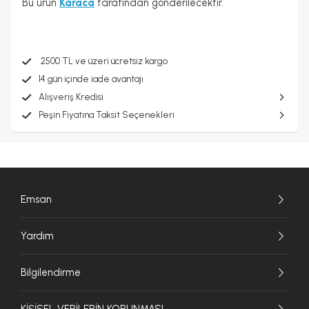
Bu ürün
Karaca
tarafından gönderilecektir.
2500 TL ve üzeri ücretsiz kargo
14 gün içinde iade avantajı
Alışveriş Kredisi
Peşin Fiyatına Taksit Seçenekleri
Emsan
Yardım
Bilgilendirme
KİŞİSEL VERİLERİN KORUNMASI