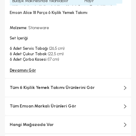
Bulaşık Makinesinde Yıkanılabilir
Hayır
Mikrodalgada Kullanılabilir
Yedek Parça Temini Yapılır
Evet
Evet
Emsan Alice 18 Parça 6 Kişilik Yemek Takımı
Garanti Yılı
2 Yıl
Malzeme:
Stoneware
Set İçeriği
6 Adet Servis Tabağı
(26,5 cm)
6 Adet Çukur Tabak
(22,5 cm)
6 Adet Çorba Kasesi
(17 cm)
Devamını Gör
Tüm 6 Kişilik Yemek Takımı Ürünlerini Gör
Tüm Emsan Markalı Ürünleri Gör
Hangi Mağazada Var