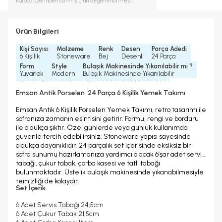
Karaca
üzerinden alınmış ürün değerlendirmesi.
Ürün Bilgileri
Kişi Sayısı
Malzeme
Renk
Desen
Parça Adedi
6 Kişilik
Stoneware
Bej
Desenli
24 Parça
Form
Style
Bulaşık Makinesinde Yıkanılabilir mi ?
Yuvarlak
Modern
Bulaşık Makinesinde Yıkanılabilir
Fırında Kullanılabilir
Mikrodalgada Kullanılabilir
Hayır
Evet
Emsan Antik Porselen 24 Parça 6 Kişilik Yemek Takımı
Yedek Parça Temini Yapılır
Garanti Yılı
2 Yıl
2 Yıl
Emsan Antik 6 Kişilik Porselen Yemek Takımı, retro tasarımı ile
sofranıza zamanın esintisini getirir. Formu, rengi ve bordürü
ile oldukça şıktır. Özel günlerde veya günlük kullanımda
güvenle tercih edebilirsiniz. Stoneware yapısı sayesinde
oldukça dayanıklıdır. 24 parçalık set içerisinde eksiksiz bir
sofra sunumu hazırlamanıza yardımcı olacak 6’şar adet servis
tabağı, çukur tabak, çorba kasesi ve tatlı tabağı
bulunmaktadır. Üstelik bulaşık makinesinde yıkanabilmesiyle
temizliği de kolaydır.
Set İçerik
6 Adet Servis Tabağı 24,5cm
6 Adet Çukur Tabak 21,5cm