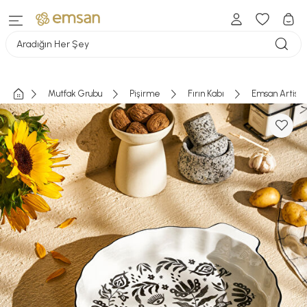
Aradığın Her Şey
Mutfak Grubu
Pişirme
Fırın Kabı
Emsan Artisan