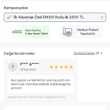
Kampanyalar
İlk Alışverişe Özel EMS10 Kodu ile 2500 TL
ve Üzerine %10 İndirim
Kampanyası
Değerlendirmeler
Tümünü Göster
(1)
F**** A*****
F
03 Kas 2024
Aşırı güzel ve kaliteli bir ürün çeyizim için
aldım çok memnun kalarak kullanacağıma
eminim
Karaca
üzerinden alınmış ürün değerlendirmesi.