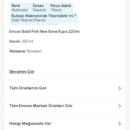
Renk
Desen
Parça Adedi
Multicolor
Desenli
1 Parça
Bulaşık Makinesinde Yıkanılabilir mi ?
Elde Yıkama Önerilir
Mikrodalgada Kullanılabilir
Hayır
Emsan Babil Pink New Bone Kupa 220ml
Hacim:
220 ml
Malzeme:
Porselen
Devamını Gör
Tüm Ürünlerini Gör
Tüm Emsan Markalı Ürünleri Gör
Hangi Mağazada Var