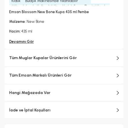
Klasik
Bulaşık Makinesinde Yıkanılabilir
Mikrodalgada Kullanılabilir
Yedek Parça Temini Yapılır
Evet
Hayır
Emsan Blossom New Bone Kupa 435 ml Pembe
Bardak/ Fincan Kapasitesi
Büyük Boy
Malzeme:
New Bone
Hacim:
435 ml
Devamını Gör
Tüm Muglar Kupalar Ürünlerini Gör
Tüm Emsan Markalı Ürünleri Gör
Hangi Mağazada Var
İade ve İptal Koşulları