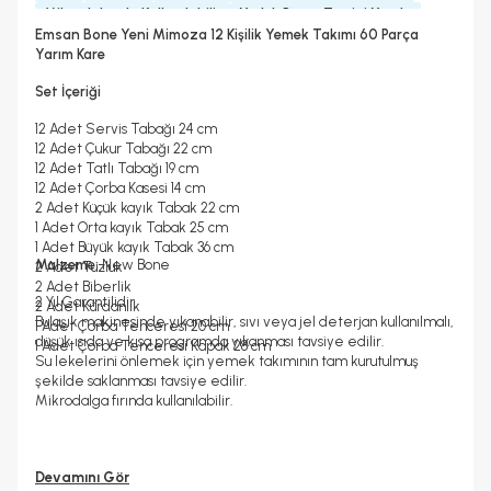
Mikrodalgada Kullanılabilir
Yedek Parça Temini Yapılır
Hayır
2 Yıl
Emsan Bone Yeni Mimoza 12 Kişilik Yemek Takımı 60 Parça
Garanti Yılı
Yarım Kare
2 Yıl
Set İçeriği
12 Adet Servis Tabağı 24 cm
12 Adet Çukur Tabağı 22 cm
12 Adet Tatlı Tabağı 19 cm
12 Adet Çorba Kasesi 14 cm
2 Adet Küçük kayık Tabak 22 cm
1 Adet Orta kayık Tabak 25 cm
1 Adet Büyük kayık Tabak 36 cm
Malzeme:
New Bone
2 Adet Tuzluk
2 Adet Biberlik
2 Yıl Garantilidir.
2 Adet Kürdanlık
Bulaşık makinesinde yıkanabilir, sıvı veya jel deterjan kullanılmalı,
1 Adet Çorba Tenceresi 20 cm
düşük ısıda ve kısa programda yıkanması tavsiye edilir.
1 Adet Çorba Tenceresi Kapak 28 cm
Su lekelerini önlemek için yemek takımının tam kurutulmuş
şekilde saklanması tavsiye edilir.
Mikrodalga fırında kullanılabilir.
Devamını Gör