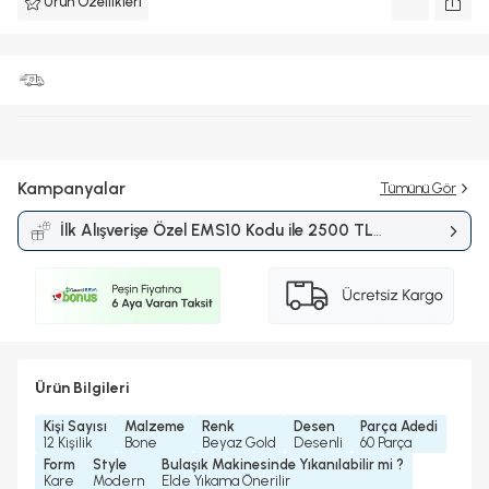
Ürün Özellikleri
Kampanyalar
Tümünü Gör
İlk Alışverişe Özel EMS10 Kodu ile 2500 TL
ve Üzerine %10 İndirim
Kampanyası
Ürün Bilgileri
Kişi Sayısı
Malzeme
Renk
Desen
Parça Adedi
12 Kişilik
Bone
Beyaz Gold
Desenli
60 Parça
Form
Style
Bulaşık Makinesinde Yıkanılabilir mi ?
Kare
Modern
Elde Yıkama Önerilir