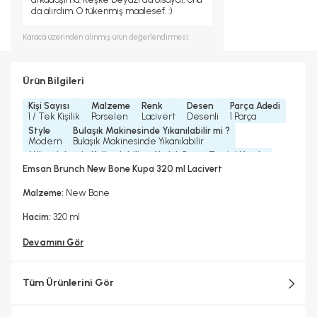
da alırdım. O tükenmiş maalesef. :)
Karaca
üzerinden alınmış ürün değerlendirmesi.
Ürün Bilgileri
Kişi Sayısı
Malzeme
Renk
Desen
Parça Adedi
1 / Tek Kişilik
Porselen
Lacivert
Desenli
1 Parça
Style
Bulaşık Makinesinde Yıkanılabilir mi ?
Modern
Bulaşık Makinesinde Yıkanılabilir
Mikrodalgada Kullanılabilir
Yedek Parça Temini Yapılır
Evet
Hayır
Emsan Brunch New Bone Kupa 320 ml Lacivert
Bardak/ Fincan Kapasitesi
Standart
Malzeme:
New Bone
Hacim:
320 ml
Devamını Gör
Tüm Ürünlerini Gör