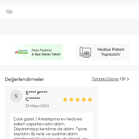
Değerlendirmeler
Tümünü Göster
(3)
S**** P****
S
C******
23 Mayıs 2024
Çook güzel :) Arkadaşıma ev hediyesi
paketi yaparken satın aldım.
Dayanamayıp kendime de aldım. Tipine
bayıldım. Bu renk ve siyahtan aldım
arkadaşıma. Keşke beyazı da olsaydı, onu