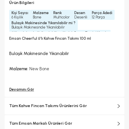
Ürün Bilgileri
Kişi Sayısı
Malzeme
Renk
Desen
Parça Adedi
6 Kişilik
Bone
Multicolor
Desenli
12 Parça
Bulaşık Makinesinde Yıkanılabilir mi ?
Bulaşık Makinesinde Yıkanılabilir
Mikrodalgada Kullanılabilir
Yedek Parça Temini Yapılır
Hayır
Hayır
Emsan Cheerful 6'lı Kahve Fincan Takımı 100 ml
Bardak/ Fincan Kapasitesi
Standart
Bulaşık Makinesinde Yıkanabilir
Malzeme
: New Bone
Devamını Gör
Tüm Kahve Fincan Takımı Ürünlerini Gör
Tüm Emsan Markalı Ürünleri Gör