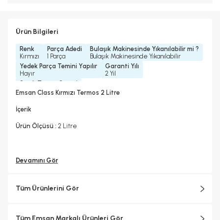
Ürün Bilgileri
Renk
Parça Adedi
Bulaşık Makinesinde Yıkanılabilir mi ?
Kırmızı
1 Parça
Bulaşık Makinesinde Yıkanılabilir
Yedek Parça Temini Yapılır
Garanti Yılı
Hayır
2 Yıl
Sıcak Tutma Süresi
12 Saat
Emsan Class Kırmızı Termos 2 Litre
İçerik
Ürün Ölçüsü :
2 Litre
Devamını Gör
Tüm Ürünlerini Gör
Tüm Emsan Markalı Ürünleri Gör