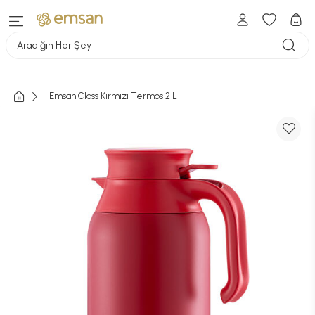
Aradığın Her Şey
Emsan Class Kırmızı Termos 2 L