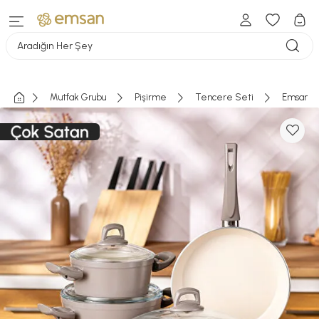
Aradığın Her Şey
Mutfak Grubu
Pişirme
Tencere Seti
Emsan Cr