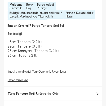
Malzeme
Renk
Parça Adedi
Seramik
Bej
7 Parça
Bulaşık Makinesinde Yıkanılabilir mi ?
Fırında Kullanılabilir
Bulaşık Makinesinde Yıkanılabilir
Hayır
Garanti Yılı
Kulp Bilgisi
2 Yıl
Bakalit Kulp
Emsan Crystal 7 Parça Tencere Seti Bej
Set İçeriği
18cm Tencere (2,2 lt)
22cm Tencere (3,5 lt)
26 cm Karnıyarık Tencere (3,4 lt)
26 cm Tava (2,2 lt)
İndüksiyon Harici Tüm Ocaklarla Uyumludur
Devamını Gör
Tüm Tencere Seti Ürünlerini Gör