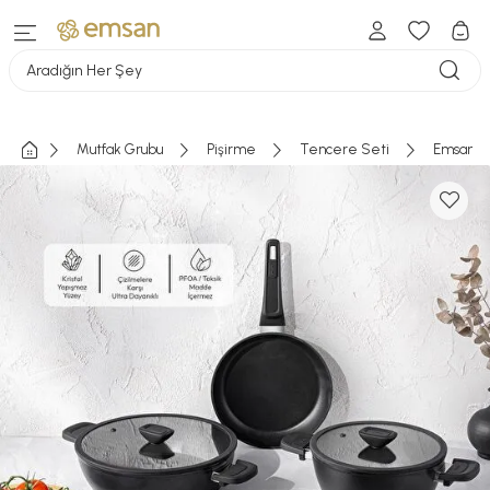
Aradığın Her Şey
Mutfak Grubu
Pişirme
Tencere Seti
Emsan D