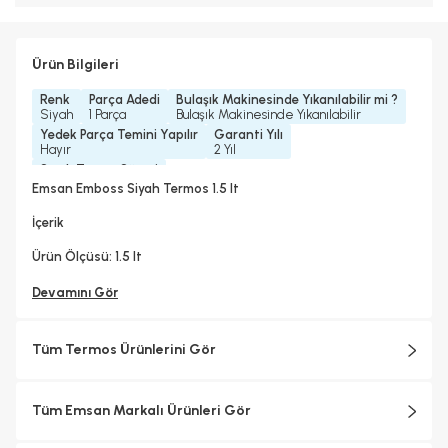
Ürün Bilgileri
Renk
Parça Adedi
Bulaşık Makinesinde Yıkanılabilir mi ?
Siyah
1 Parça
Bulaşık Makinesinde Yıkanılabilir
Yedek Parça Temini Yapılır
Garanti Yılı
Hayır
2 Yıl
Sıcak Tutma Süresi
12 Saat
Emsan Emboss Siyah Termos 1.5 lt
İçerik
Ürün Ölçüsü: 1.5 lt
Devamını Gör
Tüm Termos Ürünlerini Gör
Tüm Emsan Markalı Ürünleri Gör