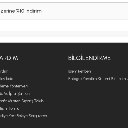
Üzerine %10 İndirim
ARDIM
BILGILENDIRME
rdım
İşlem Rehberi
lay İade
Entegre Yönetim Sistemi Politikamı
eme Yöntemleri
de Ve İptal Şartları
safir Müşteri Sipariş Takibi
etişim Formu
diye Kart Bakiye Sorgulama