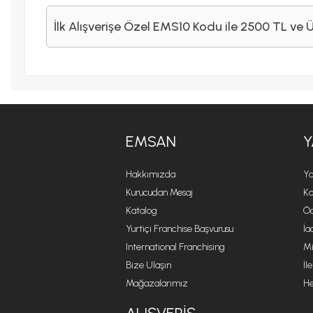
İlk Alışverişe Özel EMS10 Kodu ile 2500 TL ve 
EMSAN
Y
Hakkımızda
Ya
Kurucudan Mesaj
Ko
Katalog
Öd
Yurtiçi Franchise Başvurusu
İa
International Franchising
Mi
Bize Ulaşın
İl
Mağazalarımız
He