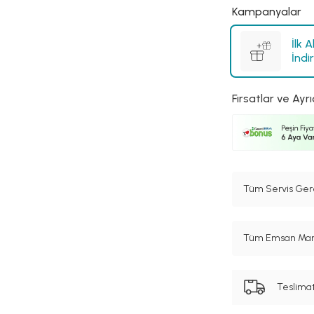
Kampanyalar
İlk 
İndi
Fırsatlar ve Ayrı
Tüm Servis Gere
Tüm Emsan Marka
Teslima