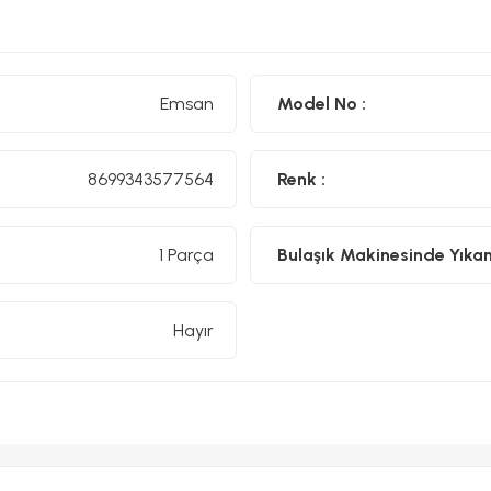
Emsan
Model No :
8699343577564
Renk :
1 Parça
Bulaşık Makinesinde Yıkanıl
Hayır