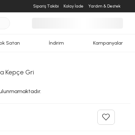
Sipariş Takibi
Kolay İade
Yardım & Destek
ok Satan
İndirim
Kampanyalar
ta Kepçe Gri
 bulunmamaktadır.