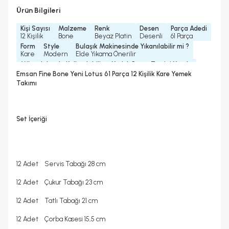
Ürün Bilgileri
Kişi Sayısı
Malzeme
Renk
Desen
Parça Adedi
12 Kişilik
Bone
Beyaz Platin
Desenli
61 Parça
Form
Style
Bulaşık Makinesinde Yıkanılabilir mi ?
Kare
Modern
Elde Yıkama Önerilir
Mikrodalgada Kullanılabilir
Yedek Parça Temini Yapılır
Hayır
2 Yıl
Emsan Fine Bone Yeni Lotus 61 Parça 12 Kişilik Kare Yemek
Garanti Yılı
Takımı
2 Yıl
Set İçeriği
12 Adet Servis Tabağı 28 cm
12 Adet Çukur Tabağı 23 cm
12 Adet Tatlı Tabağı 21 cm
12 Adet Çorba Kasesi 15,5 cm