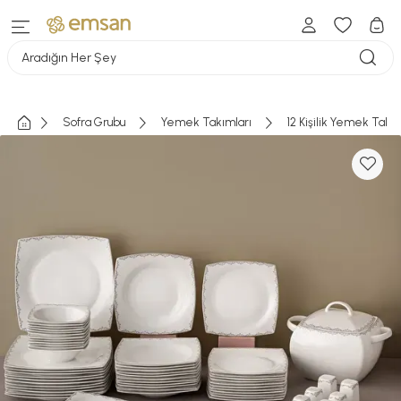
Aradığın Her Şey
Sofra Grubu
Yemek Takımları
12 Kişilik Yemek Takı