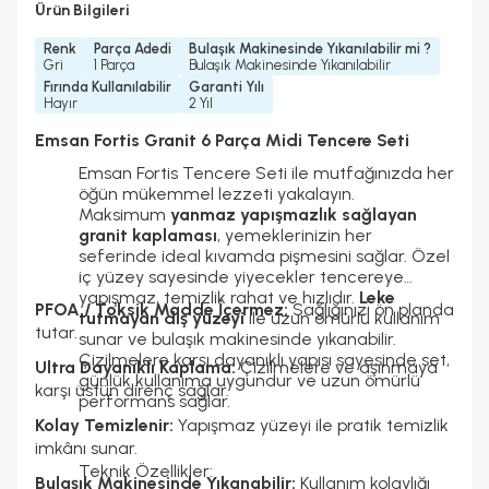
Ürün Bilgileri
Renk
Parça Adedi
Bulaşık Makinesinde Yıkanılabilir mi ?
Gri
1 Parça
Bulaşık Makinesinde Yıkanılabilir
Fırında Kullanılabilir
Garanti Yılı
Hayır
2 Yıl
Emsan Fortis Granit 6 Parça Midi Tencere Seti
Emsan Fortis Tencere Seti ile mutfağınızda her
öğün mükemmel lezzeti yakalayın.
Maksimum
yanmaz yapışmazlık sağlayan
granit kaplaması
, yemeklerinizin her
seferinde ideal kıvamda pişmesini sağlar. Özel
iç yüzey sayesinde yiyecekler tencereye
yapışmaz, temizlik rahat ve hızlıdır.
Leke
PFOA / Toksik Madde İçermez:
Sağlığınızı ön planda
tutmayan dış yüzeyi
ile uzun ömürlü kullanım
tutar.
sunar ve bulaşık makinesinde yıkanabilir.
Çizilmelere karşı dayanıklı yapısı sayesinde set,
Ultra Dayanıklı Kaplama:
Çizilmelere ve aşınmaya
günlük kullanıma uygundur ve uzun ömürlü
karşı üstün direnç sağlar.
performans sağlar.
Kolay Temizlenir:
Yapışmaz yüzeyi ile pratik temizlik
imkânı sunar.
Teknik Özellikler:
Bulaşık Makinesinde Yıkanabilir:
Kullanım kolaylığı