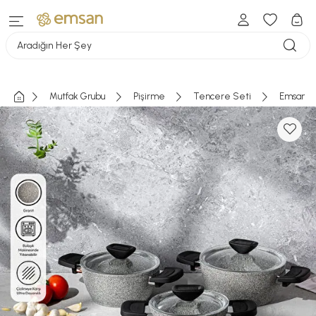
Aradığın Her Şey
Mutfak Grubu
Pişirme
Tencere Seti
Emsan Fo