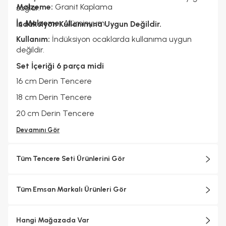
Malzeme:
Granit Kaplama
sağlar.
İç Malzeme:
Alüminyum
İndüksiyon Kullanımına Uygun Değildir.
Kullanım:
İndüksiyon ocaklarda kullanıma uygun
değildir.
Set İçeriği 6 parça midi
16 cm Derin Tencere
18 cm Derin Tencere
20 cm Derin Tencere
Devamını Gör
Tüm Tencere Seti Ürünlerini Gör
Tüm Emsan Markalı Ürünleri Gör
Hangi Mağazada Var