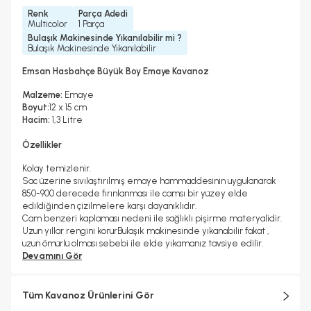
Renk
Parça Adedi
Multicolor
1 Parça
Bulaşık Makinesinde Yıkanılabilir mi ?
Bulaşık Makinesinde Yıkanılabilir
Emsan Hasbahçe Büyük Boy Emaye Kavanoz
Malzeme:
Emaye
Boyut:
12 x 15 cm
Hacim:
1,3 Litre
Özellikler
Kolay temizlenir.
Sac üzerine sıvılaştırılmış emaye hammaddesinin uygulanarak
850-900 derecede fırınlanması ile camsı bir yüzey elde
edildiğinden çizilmelere karşı dayanıklıdır.
Cam benzeri kaplaması nedeni ile sağlıklı pişirme materyalidir.
Uzun yıllar rengini korurBulaşık makinesinde yıkanabilir fakat ,
uzun ömürlü olması sebebi ile elde yıkamanız tavsiye edilir.
Devamını Gör
Tüm Kavanoz Ürünlerini Gör