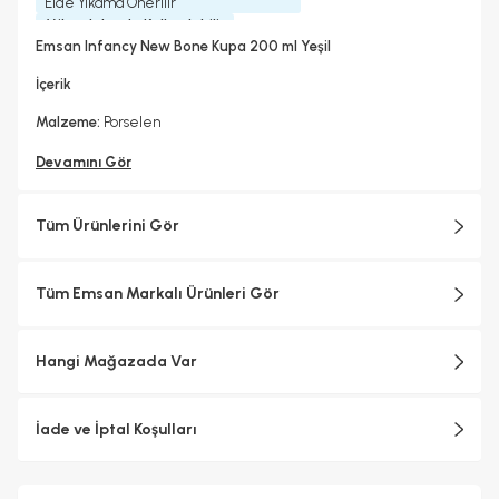
Elde Yıkama Önerilir
Mikrodalgada Kullanılabilir
Hayır
Emsan Infancy New Bone Kupa 200 ml Yeşil
İçerik
Malzeme:
Porselen
Devamını Gör
Tüm Ürünlerini Gör
Tüm Emsan Markalı Ürünleri Gör
Hangi Mağazada Var
İade ve İptal Koşulları