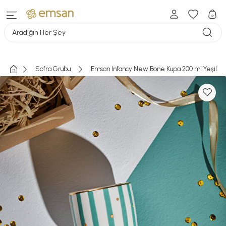
Aradığın Her Şey
Sofra Grubu
Emsan Infancy New Bone Kupa 200 ml Yeşil