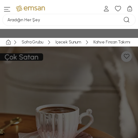
Aradığın Her Şey
Sofra Grubu
İçecek Sunum
Kahve Fincan Takımı