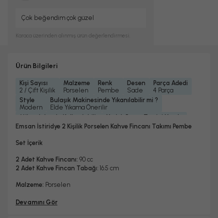
Çok beğendim çok güzel
Karaca
üzerinden alınmış ürün değerlendirmesi.
Ürün Bilgileri
Kişi Sayısı
Malzeme
Renk
Desen
Parça Adedi
2 / Çift Kişilik
Porselen
Pembe
Sade
4 Parça
Style
Bulaşık Makinesinde Yıkanılabilir mi ?
Modern
Elde Yıkama Önerilir
Mikrodalgada Kullanılabilir
Yedek Parça Temini Yapılır
Hayır
Hayır
Emsan İstiridye 2 Kişilik Porselen Kahve Fincanı Takımı Pembe
Bardak/ Fincan Kapasitesi
Standart
Set İçerik
2 Adet Kahve Fincanı:
90 cc
2 Adet Kahve Fincan Tabağ
ı: 16.5 cm
Malzeme:
Porselen
Devamını Gör