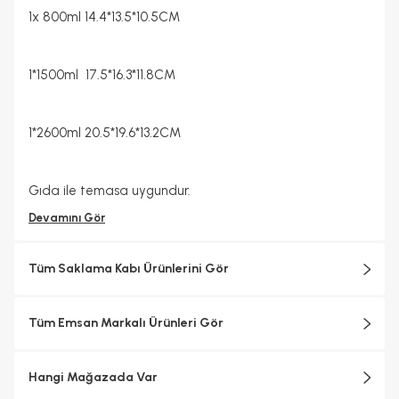
1x 800ml 14.4*13.5*10.5CM
1*1500ml
17.5*16.3*11.8CM
1*2600ml 20.5*19.6*13.2CM
Gıda ile temasa uygundur.
Devamını Gör
Tüm Saklama Kabı Ürünlerini Gör
Tüm Emsan Markalı Ürünleri Gör
Hangi Mağazada Var