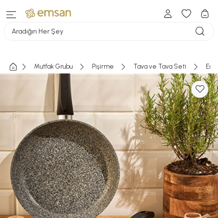
Aradığın Her Şey
Mutfak Grubu
Pişirme
Tava ve Tava Seti
Emsa