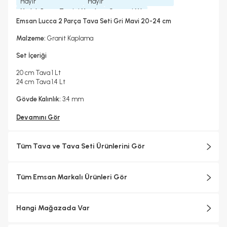
Hayır
Hayır
Yedek Parça Temini Yapılır
Garanti Yılı
Hayır
2 Yıl
Emsan Lucca 2 Parça Tava Seti Gri Mavi 20-24 cm
Malzeme:
Granit Kaplama
Set İçeriği
20 cm Tava 1 Lt
24 cm Tava 1.4 Lt
Gövde Kalınlık:
3.4 mm
Devamını Gör
Tüm Tava ve Tava Seti Ürünlerini Gör
Tüm Emsan Markalı Ürünleri Gör
Hangi Mağazada Var